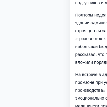
подгузников и 
Полторы недели
здании админис
строящегося за
«греховного» ха
небольшой бюдж
рассказал, что
вложили порядк
На встрече в а
промзоне при у
производства» 
эмоционально о
медицински док