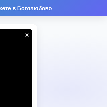
кете в Боголюбово