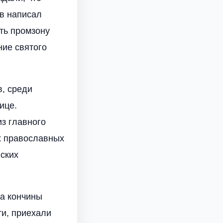
ов написал
ить промзону
ние святого
, среди
ице.
з главного
х православных
нских
та кончины
ти, приехали