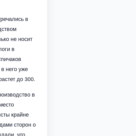
тречались в
дством
ько не носит
логи в
Спичаков
 в него уже
астет до 300.
роизводство в
«место
исты крайне
дами сторон о
ждали, что