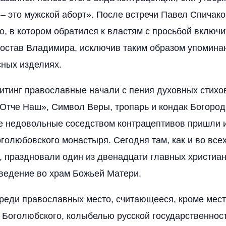
– это мужской аборт». После встречи Павел Спичак
о, в котором обратился к властям с просьбой включ
остав Владимира, исключив таким образом упомина
сных изделиях.
тинг православные начали с пения духовных стихов
Отче Наш», Символ Веры, тропарь и кондак Богород
е недовольные соседством контрацептивов пришли и
голюбовского монастыря. Сегодня там, как и во все
, праздновали один из двенадцати главных христиа
ведение во храм Божьей Матери.
реди православных место, считающееся, кроме мес
 Боголюбского, колыбелью русской государственнос