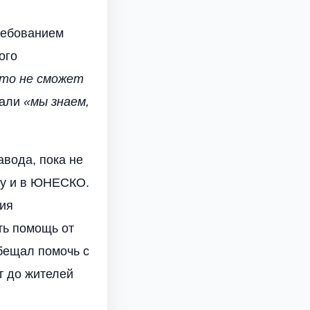
требованием
ого
кто не сможет
чали
«мы знаем,
авода, пока не
ху и в ЮНЕСКО.
тия
ть помощь от
бещал помочь с
т до жителей