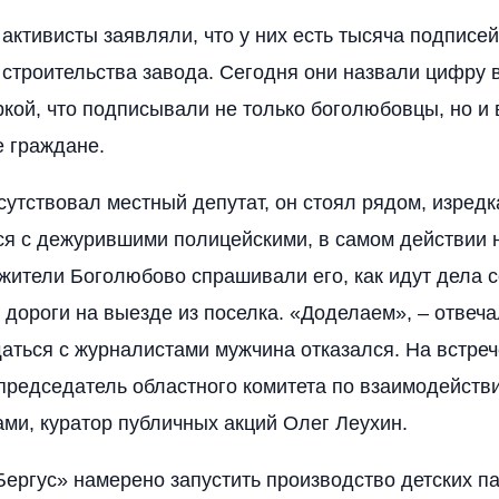
 активисты заявляли, что у них есть тысяча подписе
 строительства завода. Сегодня они назвали цифру в
ркой, что подписывали не только боголюбовцы, но и 
 граждане.
сутствовал местный депутат, он стоял рядом, изредк
я с дежурившими полицейскими, в самом действии н
ители Боголюбово спрашивали его, как идут дела с
 дороги на выезде из поселка. «Доделаем», – отвеч
аться с журналистами мужчина отказался. На встреч
председатель областного комитета по взаимодейств
ми, куратор публичных акций Олег Леухин.
ергус» намерено запустить производство детских п