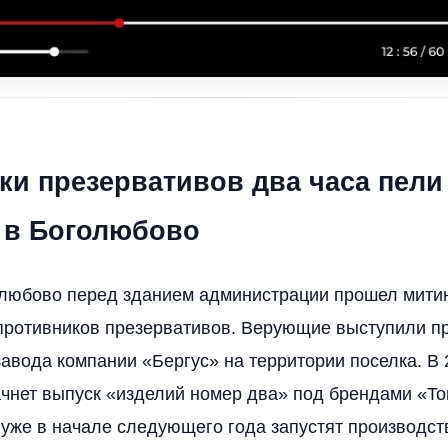
ки презервативов два часа пел
е в Боголюбово
олюбово перед зданием администрации прошел мити
противников презервативов. Верующие выступили п
завода компании «Бергус» на территории поселка. В 
чнет выпуск «изделий номер два» под брендами «To
 уже в начале следующего года запустят производст