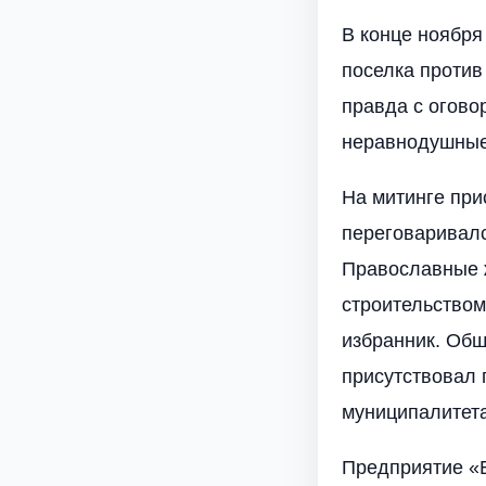
В конце ноября
поселка против
правда с огово
неравнодушные
На митинге при
переговаривалс
Православные ж
строительством
избранник. Общ
присутствовал 
муниципалитета
Предприятие «Б