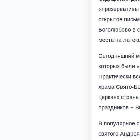
«презервативы 
открытое письм
Боголюбово в с
места на латек
Сегодняшний ми
которых были «
Практически вс
храма Свято-Бо
церквях страны
праздников − В
В популярное с
святого Андрея