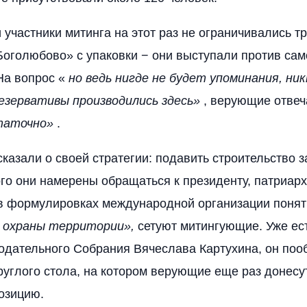
 участники митинга на этот раз не ограничивались 
Боголюбово» с упаковки − они выступали против сам
На вопрос «
но ведь нигде не будет упоминания, ни
езервативы производились здесь»
, верующие отве
таточно»
.
казали о своей стратегии: подавить строительство з
ого они намерены обращаться к президенту, патриар
 в формулировках международной организации поня
 охраны территории»,
сетуют митингующие. Уже ес
одательного Собрания Вячеслава Картухина, он поо
руглого стола, на котором верующие еще раз донесу
озицию.