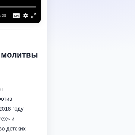
и молитвы
нг
ротив
2018 году
rex» и
во детских