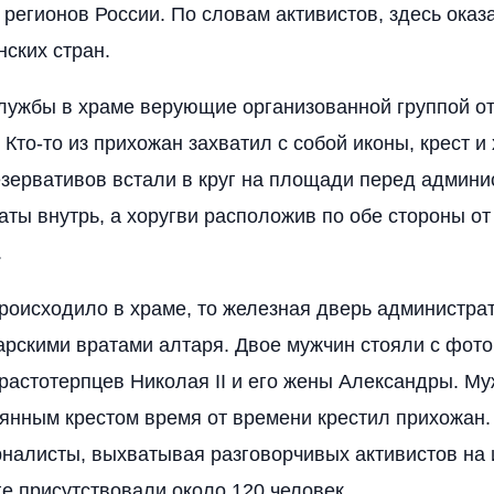
 регионов России. По словам активистов, здесь оказ
нских стран.
лужбы в храме верующие организованной группой от
 Кто-то из прихожан захватил с собой иконы, крест и 
зервативов встали в круг на площади перед админи
аты внутрь, а хоругви расположив по обе стороны от
.
роисходило в храме, то железная дверь администра
арскими вратами алтаря. Двое мужчин стояли с фот
растотерпцев Николая II и его жены Александры. Му
нным крестом время от времени крестил прихожан. 
налисты, выхватывая разговорчивых активистов на 
ге присутствовали около 120 человек.