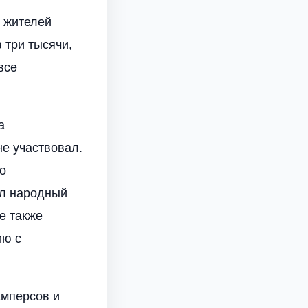
й жителей
 три тысячи,
все
а
е участвовал.
о
ал народный
е также
ию с
амперсов и