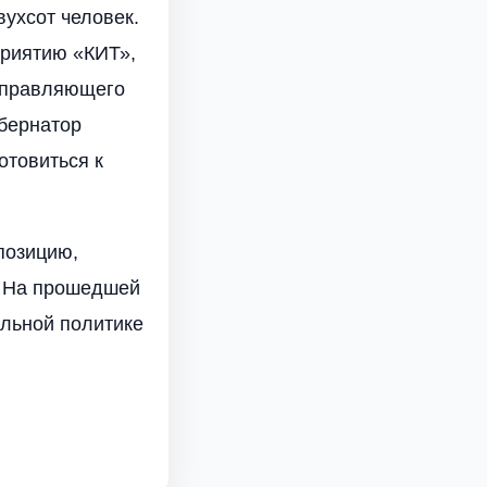
вухсот человек.
приятию «КИТ»,
управляющего
убернатор
отовиться к
позицию,
. На прошедшей
альной политике