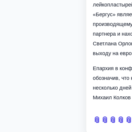
лейкопластырей
«Бергус» явля
производящему
партнера и нах
Светлана Орлов
выходу на евро
Епархия в конф
обозначив, что
несколько дней
Михаил Колков
📎
📎
📎
📎
