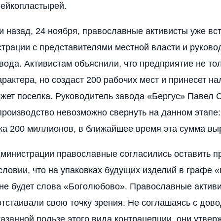
лейкопластырей.
 назад, 24 ноября, православные активисты уже вс
трации с представителями местной власти и руково
вода. Активистам объяснили, что предприятие не тол
рактера, но создаст 200 рабочих мест и принесет на
ет поселка. Руководитель завода «Бергус» Павел 
 производство невозможно свернуть на данном этапе:
а 200 миллионов, в ближайшее время эта сумма выр
дминистрации православные согласились оставить п
словии, что на упаковках будущих изделий в графе 
не будет слова «Боголюбово». Православные актив
тстаивали свою точку зрения. Не соглашаясь с дово
азанной пользе этого вида контрацепции, они утвер