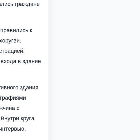
ались граждане
правились к
хоругви.
страцией,
 входа в здание
тивного здания
ографиями
жчина с
Внутри круга
интервью.