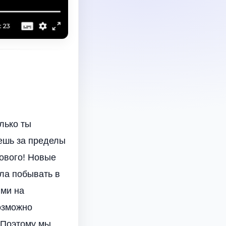
лько ты
ешь за пределы
нового! Новые
ела побывать в
ями на
возможно
 Поэтому мы