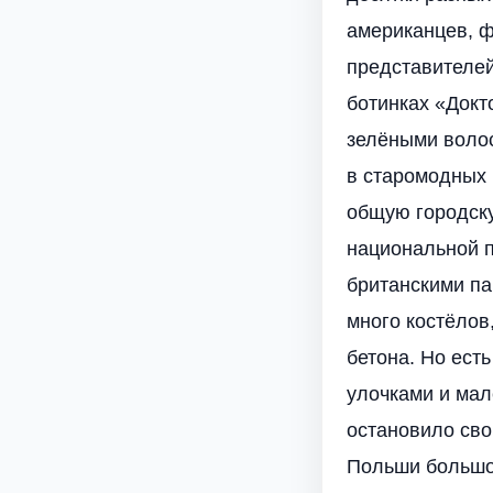
американцев, ф
представителей
ботинках «Докт
зелёными воло
в старомодных 
общую городску
национальной п
британскими па
много костёлов
бетона. Но ест
улочками и мал
остановило св
Польши большое