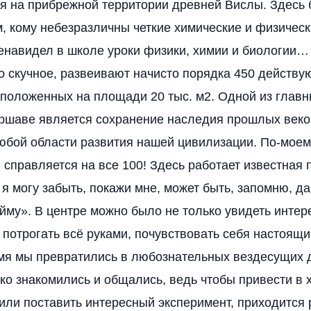
я на прибрежной территории древней Вислы. Здесь 
м, кому небезразличны четкие химические и физическ
ненавидел в школе уроки физики, химии и биологии…
ло скучное, развеивают начисто порядка 450 действ
сположенных на площади 20 тыс. м2. Одной из главн
ршаве является сохранение наследия прошлых веко
бой области развития нашей цивилизации. По-моему
 справляется на все 100! Здесь работает известная 
 я могу забыть, покажи мне, может быть, запомню, д
ойму». В центре можно было не только увидеть инте
и потрогать всё руками, почувствовать себя настоящ
мя мы превратились в любознательных вездесущих д
ко знакомились и общались, ведь чтобы привести в х
или поставить интересный эксперимент, приходится 