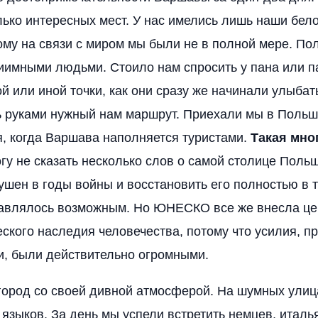
ько интересных мест. У нас имелись лишь наши бел
ому на связи с миром мы были не в полной мере. По
иимными людьми. Стоило нам спросить у пана или па
ой или иной точки, как они сразу же начинали улыбат
ь руками нужный нам маршрут. Приехали мы в Польш
мя, когда Варшава наполняется туристами.
Такая мно
гу не сказать несколько слов о самой столице Польш
ушен в годы войны и восстановить его полностью в
тавлялось возможным. Но ЮНЕСКО все же внесла ц
еского наследия человечества, потому что усилия, 
и, были действительно огромными.
город со своей дивной атмосферой. На шумных улиц
 языков. За день мы успели встретить немцев, италь