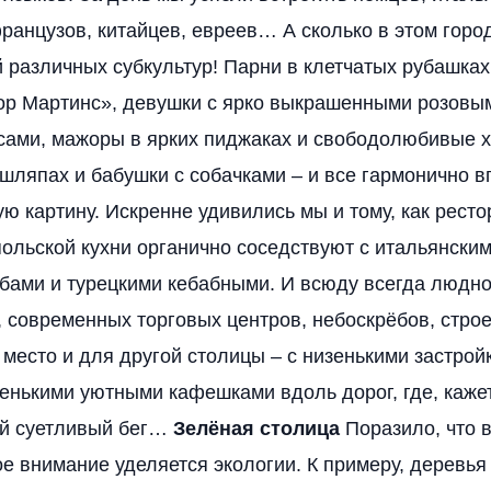
ранцузов, китайцев, евреев… А сколько в этом горо
 различных субкультур! Парни в клетчатых рубашка
ор Мартинс», девушки с ярко выкрашенными розовым
сами, мажоры в ярких пиджаках и свободолюбивые х
шляпах и бабушки с собачками – и все гармонично 
ю картину. Искренне удивились мы и тому, как рест
ольской кухни органично соседствуют с итальянски
бами и турецкими кебабными. И всюду всегда людн
, современных торговых центров, небоскрёбов, строе
ь место и для другой столицы – с низенькими застро
енькими уютными кафешками вдоль дорог, где, каже
ой суетливый бег…
Зелёная столица
Поразило, что 
 внимание уделяется экологии. К примеру, деревья