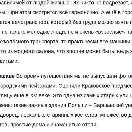
зависимой от людей жизнью. Их никто не подрезает, и
ны. При этом смотрится всё гармонично. А ещё в го
ется велотранспорт, который без труда можно взять 
 не только молодые люди, но и очень «взрослые» па
ёхколёсного транспорта, то практически все машины 
что из модного салона, что вполне может быть, ведь 
дитами.
ршаве
Во время путешествия мы не выпускали фотоа
ородскими пейзажами. Оценили Краковское предмес
лицу ещё в XV веке. Это одна из самых старых ули
ены такие важные здания Польши – Варшавский уни
дворец, несколько старинных костёлов, множество 
тов, простые дома и знаменитые отели.