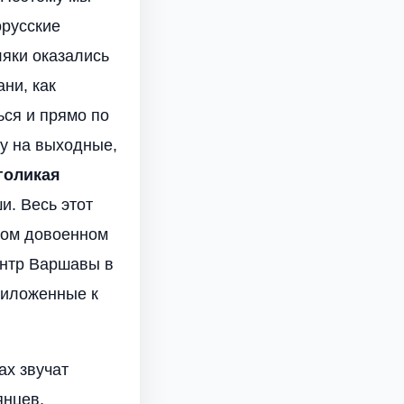
орусские
ляки оказались
ни, как
ься и прямо по
у на выходные,
голикая
и. Весь этот
 том довоенном
ентр Варшавы в
приложенные к
ах звучат
янцев,