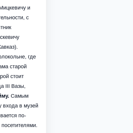
Мицкевичу и
ельности, с
ятник
аскевичу
авказ).
олокольне, где
ама старой
рой стоит
 III Вазы,
йму.
Самым
у входа в музей
вается по-
 посетителями.