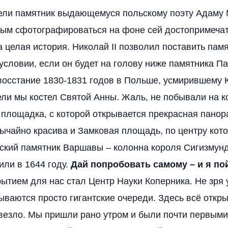
ели памятник выдающемуся польскому поэту Адаму 
ым сфотографироваться на фоне сей достопримечат
а целая история. Николай II позволил поставить пам
условии, если он будет на голову ниже памятника П
осстание 1830-1831 годов в Польше, усмирившему К
ли мы костел Святой Анны. Жаль, не побывали на к
 площадка, с которой открывается прекрасная панор
чайно красива и Замковая площадь, по центру кото
ский памятник Варшавы – колонна короля Сигизмунда
или в 1644 году.
Дай попробовать самому – и я по
ытием для нас стал Центр Науки Коперника. Не зря 
ываются просто гигантские очереди. Здесь всё откры
везло. Мы пришли рано утром и были почти первыми