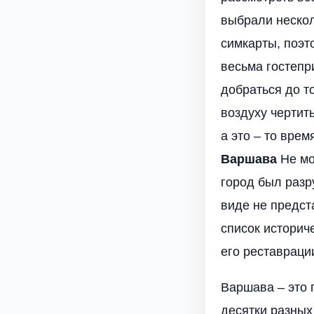
выбрали нескол
симкарты, поэт
весьма гостепр
добраться до т
воздуху чертит
а это – то вре
Варшава
Не мо
город был разр
виде не предс
список историч
его реставраци
Варшава – это 
десятки разных