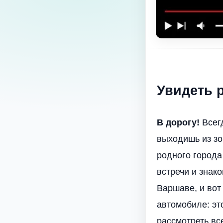
Увидеть р
В дорогу!
Всегд
выходишь из зо
родного города
встречи и знак
Варшаве, и вот
автомобиле: эт
рассмотреть вс