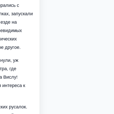
ирались с
ках, запускали
 езде на
 невидимых
тических
ое другое.
нули, уж
ра, где
а Вислу!
 интереса к
ких русалок.