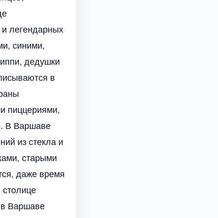
де
х и легендарных
и, синими,
иппи, дедушки
вписываются в
ораны
ми пиццериями,
о. В Варшаве
ний из стекла и
йками, старыми
тся, даже время
в столице
 в Варшаве