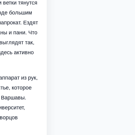
 ветки тянутся
роде большим
напрокат. Ездят
ны и пани. Что
выглядят так,
здесь активно
ппарат из рук,
тье, которое
ц Варшавы.
верситет,
дворцов