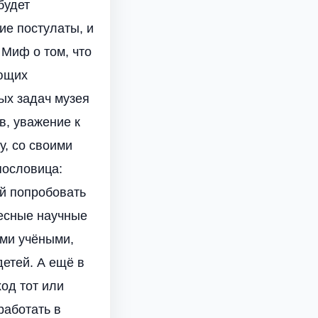
будет
ие постулаты, и
 Миф о том, что
ующих
ых задач музея
в, уважение к
, со своими
пословица:
ай попробовать
ресные научные
ими учёными,
етей. А ещё в
од тот или
работать в