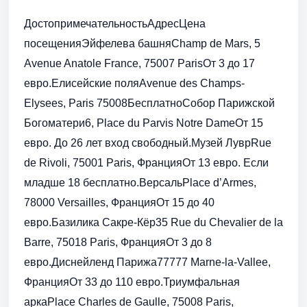
ДостопримечательностьАдресЦена
посещенияЭйфелева башняChamp de Mars, 5
Avenue Anatole France, 75007 ParisОт 3 до 17
евро.Елисейские поляAvenue des Champs-
Elysees, Paris 75008БесплатноСобор Парижской
Богоматери6, Place du Parvis Notre DameОт 15
евро. До 26 лет вход свободный.Музей ЛуврRue
de Rivoli, 75001 Paris, ФранцияОт 13 евро. Если
младше 18 бесплатно.ВерсальPlace d’Armes,
78000 Versailles, ФранцияОт 15 до 40
евро.Базилика Сакре-Кёр35 Rue du Chevalier de la
Barre, 75018 Paris, ФранцияОт 3 до 8
евро.Диснейленд Парижа77777 Marne-la-Vallee,
ФранцияОт 33 до 110 евро.Триумфальная
аркаPlace Charles de Gaulle, 75008 Paris,