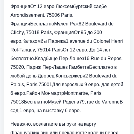
ФранцияОт 12 евро.Люксембургский сад6e
Arrondissement, 75006 Paris,
ФранцияБесплатноМулен Руж82 Boulevard de
Clichy, 75018 Paris, ФранцияОт 95 до 200
евро.Катакомбы Парижа1 avenue du Colonel Henri
Rol-Tanguy, 75014 ParisОт 12 евро. До 14 лет
бесплатно.Кладбище Пер-Лашез16 Rue du Repos,
75020, Париж Пер-Лашез ГамбеттаБесплатно в
любой день.Дворец Консьержери2 Boulevard du
Palais, Paris 75001Для взрослых 9 евро. для детей
6 евро.Район МонмартрMontmartre, Paris
75018БесплатноМузей Родена79, rue de VarenneВ
сад 1 евро, на выставку 6 евро.
Неважно, возлагаете вы руки на карту
французских вин или преклоняете колени перед