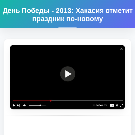
День Победы - 2013: Хакасия отметит
праздник по-новому