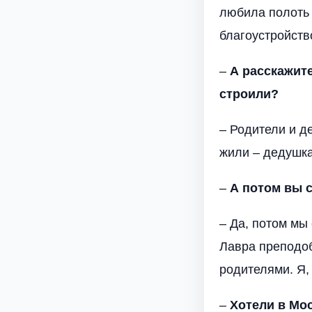
любила полоть 
благоустройств
–
А расскажите
строили?
– Родители и д
жили – дедушка
–
А потом вы 
– Да, потом мы
Лавра преподоб
родителями. Я,
–
Хотели в Мо