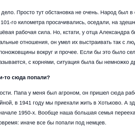
м дело. Просто тут обстановка не очень. Народ был в
 101-го километра просачивались, оседали, на здеш
ёвая рабочая сила. Но, кстати, у отца Александра б
льные отношения, он умел их выстраивать так с лю
поножовщины вокруг и прочее. Если бы это было сел
называется, с корнями, ситуация была бы немножко д
и-то сюда попали?
ости. Папа у меня был агроном, он пришел сюда раб
йной, в 1941 году мы приехали жить в Хотьково. А з
 начале 1950-х. Вообще наша большая семья перееха
овремя: иначе все бы попали под немцев.