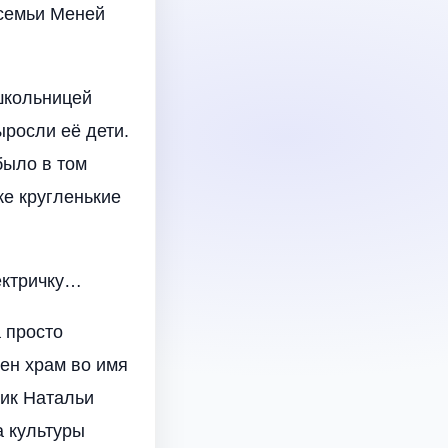
 семьи Меней
школьницей
ыросли её дети.
было в том
же кругленькие
ектричку…
 просто
оен храм во имя
ник Натальи
а культуры