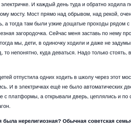
а электричке. И каждый день туда и обратно ходила 
му мосту. Мост прямо над обрывом, над рекой, очен
рь, а тогда там были узкие дощатые проходы рядом с
езная загородочка. Сейчас меня заставь по нему про
А тогда мы, дети, в одиночку ходили и даже не задум
, то непонятно, куда деваться. Надо только стоять,
детей отпустила одних ходить в школу через этот мо
ись. И в электричках ещё не было автоматических д
е с платформы, а открывали дверь, цеплялись и по 
агон.
я была нерелигиозная? Обычная советская семь