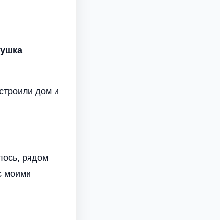
бушка
ыстроили дом и
лось, рядом
с моими