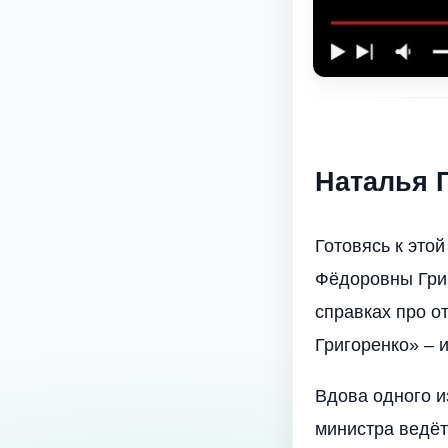
Наталья 
Готовясь к это
Фёдоровны Григ
справках про о
Григоренко» – и
Вдова одного и
министра ведёт