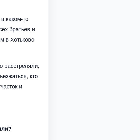
 в каком-то
сех братьев и
ом в Хотьково
го расстреляли,
ъезжаться, кто
часток и
или?