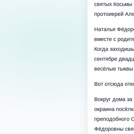
святых Косьмы 
протоиерей Але
Наталья Фёдоро
вместе с родит
Когда заходишь 
сентябре двадц
весёлые тыквы 
Вот отсюда оте
Вокруг дома за
окраина посёлк
преподобного С
Фёдоровны свящ