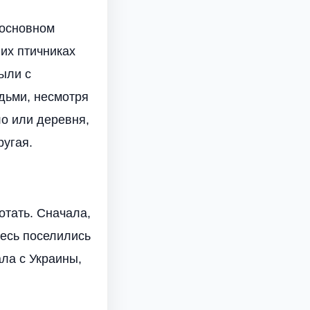
 основном
них птичниках
ыли с
дьми, несмотря
о или деревня,
ругая.
отать. Сначала,
десь поселились
ла с Украины,