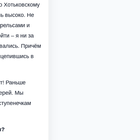
по Хотьковскому
ь высоко. Не
 рельсами и
йти – я ни за
ывались. Причём
 вцепившись в
ст! Раньше
верей. Мы
ступенечкам
я?