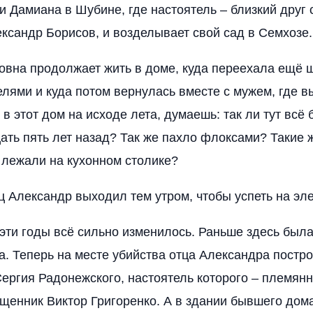
и Дамиана в Шубине, где настоятель – близкий друг
ксандр Борисов, и возделывает свой сад в Семхозе.
вна продолжает жить в доме, куда переехала ещё 
елями и куда потом вернулась вместе с мужем, где в
в этот дом на исходе лета, думаешь: так ли тут всё 
ать пять лет назад? Так же пахло флоксами? Такие 
лежали на кухонном столике?
ц Александр выходил тем утром, чтобы успеть на эл
 эти годы всё сильно изменилось. Раньше здесь была
а. Теперь на месте убийства отца Александра постр
ергия Радонежского, настоятель которого – племян
енник Виктор Григоренко. А в здании бывшего дом