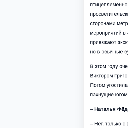
птицеплеменног
просветительск
сторонами метр
мероприятий в 
приезжают экск
но в обычные б
В этом году оч
Виктором Григо
Потом угостила
пахнущие югом
–
Наталья Фёд
– Нет, только с