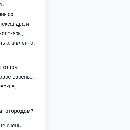
о-
ник со
Александра и
нопоказы,
ень оживлённо,
с отцом
овое варенье.
епкие,
м, огородом?
 не очень