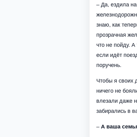
– Да, ездила н
железнодорожно
знаю, как тепе
прозрачная жел
что не пойду. 
если идёт поезд
поручень.
Чтобы я своих 
ничего не боял
влезали даже н
забирались в в
–
А ваша семь