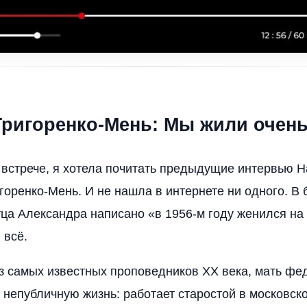
Григоренко-Мень: Мы жили очен
й встрече, я хотела почитать предыдущие интервью 
оренко-Мень. И не нашла в интернете ни одного. В
тца Александра написано «в 1956-м году женился на
 всё.
з самых известных проповедников XX века, мать фе
 непубличную жизнь: работает старостой в московск