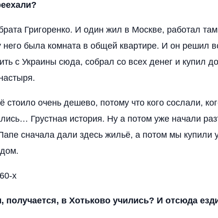
реехали?
брата Григоренко. И один жил в Москве, работал там
у него была комната в общей квартире. И он решил в
ить с Украины сюда, собрал со всех денег и купил д
настыря.
ё стоило очень дешево, потому что кого сослали, ко
лись… Грустная история. Ну а потом уже начали раз
 Папе сначала дали здесь жильё, а потом мы купили у
 дом.
60-х
, получается, в Хотьково учились? И отсюда езд