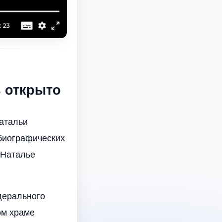
ь открыто
Натальи
 биографических
 Наталье
дерального
ом храме