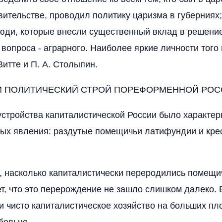
вительстве, проводил политику царизма в губерниях
юди, которые внесли существенный вклад в решение
 вопроса - аграрного. Наиболее яркие личности того
Витте и П. А. Столыпин.
 И ПОЛИТИЧЕСКИЙ СТРОЙ ПОРЕФОРМЕННОЙ РО
устройства капиталистической России было характер
ых явления: раздутые помещичьи латифундии и кре
м, насколько капиталистически переродились помещи
ет, что это перерождение не зашло слишком далеко. В
ти чисто капиталистическое хозяйство на больших п
бельно.