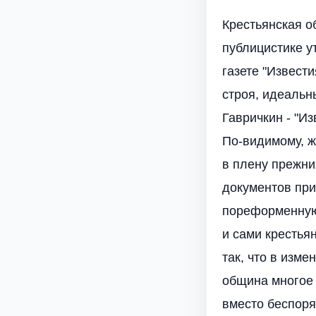
Крестьянская о
публицистике у
газете "Извест
строя, идеальн
Гавричкин - "Из
По-видимому, ж
в плену прежни
документов при
пореформенную
и сами крестьян
так, что в изм
община многое
вместо беспоря