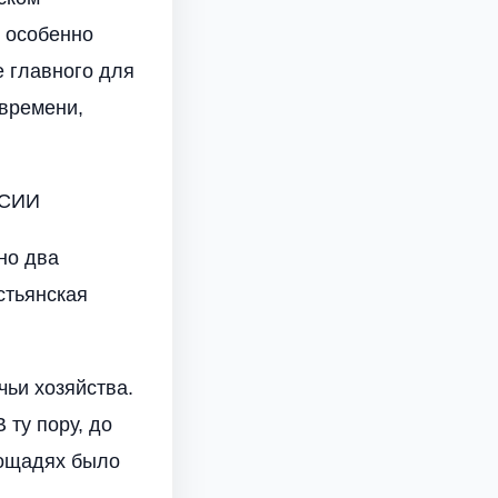
; особенно
 главного для
 времени,
ССИИ
но два
стьянская
чьи хозяйства.
 ту пору, до
лощадях было