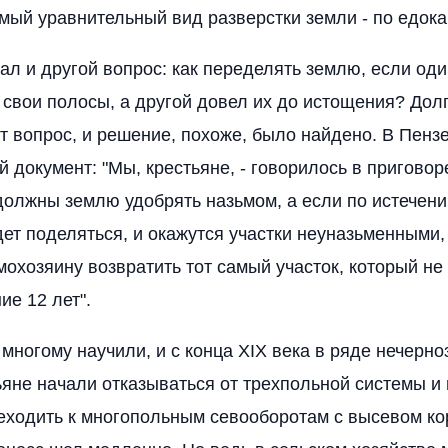
мый уравнительный вид разверстки земли - по едока
тал и другой вопрос: как переделять землю, если од
 свои полосы, а другой довел их до истощения? Долг
т вопрос, и решение, похоже, было найдено. В Пенз
й документ: "Мы, крестьяне, - говорилось в приговор
 должны землю удобрять назьмом, а если по истечени
дет поделяться, и окажутся участки неуназьменными,
охозяину возвратить тот самый участок, который не
ие 12 лет".
многому научили, и с конца XIX века в ряде нечерн
ьяне начали отказываться от трехпольной системы и
ходить к многопольным севооборотам с высевом ко