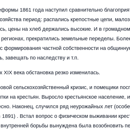
еформы 1861 года наступил сравнительно благопри
хозяйства период: распались крепостные цепи, мало
ь, цены на хлеб держались высокие. И в громадно
 регионах, прекратились земельные переделы. Более
с формирования частной собственности на общинну
, завещать по наследству и т.п.
х XIX века обстановка резко изменилась.
овой сельскохозяйственный кризис, и помещики по
тки на крестьян. Выросло крестьянское население, 
есно. Наконец, случился ряд неурожайных лет (особ
 1891) . Встал вопрос о физическом выживании крес
 внутренней борьбы вынуждена была возобновить п