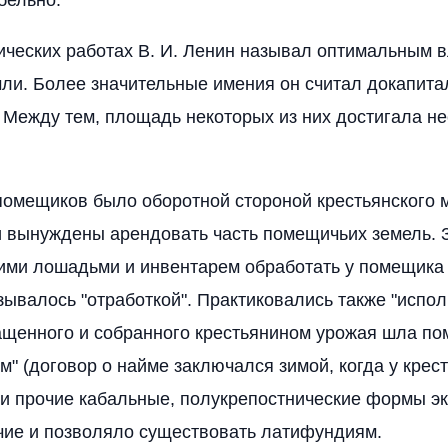
ических работах В. И. Ленин называл оптимальным 
ли. Более значительные имения он считал докапита
Между тем, площадь некоторых из них достигала не
омещиков было оборотной стороной крестьянского 
 вынуждены арендовать часть помещичьих земель. З
оими лошадьми и инвентарем обработать у помещик
азывалось "отработкой". Практиковались также "испо
щенного и собранного крестьянином урожая шла пом
м" (договор о найме заключался зимой, когда у крес
 и прочие кабальные, полукрепостнические формы э
чие и позволяло существовать латифундиям.