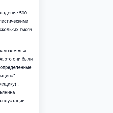
владение 500
листическими
скольких тысяч
малоземелья.
а это они были
а определенные
льщина"
ещику) ,
тьянина
ксплуатации.