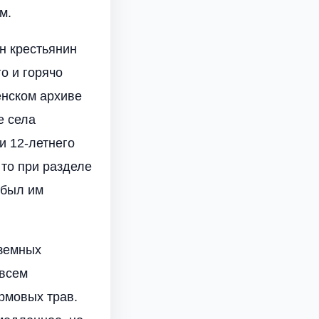
м.
ин крестьянин
о и горячо
енском архиве
е села
и 12-летнего
 то при разделе
 был им
оземных
 всем
рмовых трав.