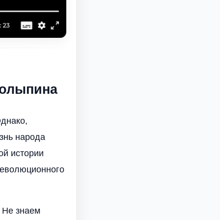
толыпина
днако,
знь народа
ой истории
 революционного
. Не знаем