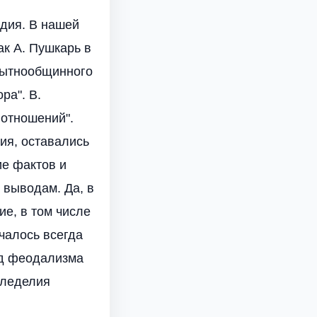
ндия. В нашей
ак А. Пушкарь в
обытнообщинного
ра". В.
 отношений".
ия, оставались
ие фактов и
 выводам. Да, в
е, в том числе
учалось всегда
од феодализма
мледелия