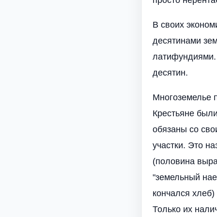
В своих эконом
десятинами зем
латифундиями. 
десятин.
Многоземелье п
Крестьяне были
обязаны со св
участки. Это н
(половина выра
"земельный нае
кончался хлеб)
Только их нали