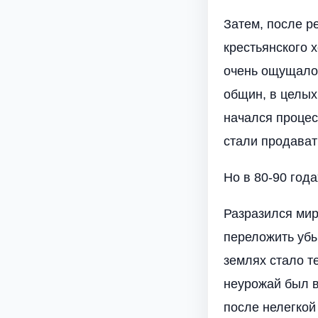
Затем, после р
крестьянского 
очень ощущалос
общин, в целых
начался процес
стали продавать
Но в 80-90 года
Разразился мир
переложить убы
землях стало т
неурожай был в
после нелегкой