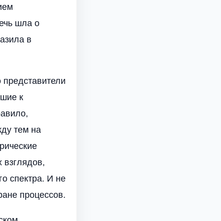
ием
ечь шла о
азила в
о представители
шие к
равило,
жду тем на
орические
 взглядов,
о спектра. И не
ране процессов.
ском