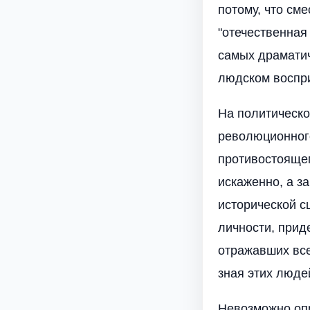
потому, что см
"отечественная
самых драматич
людском воспр
На политическо
революционног
противостоящем
искаженно, а з
исторической с
личности, прид
отражавших все
зная этих люде
Невозможно опр