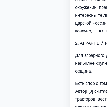
окружении, пра
интересны те л
царской России
конечно, С. Ю. 
2. АГРАРНЫЙ
Для аграрного 
наиболее крупн
община.
Есть спор о то
Автор [3] счита
тракторов, вес
просто нерента