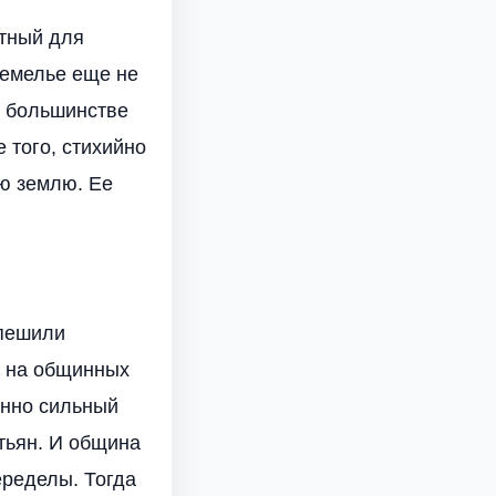
ятный для
земелье еще не
м большинстве
 того, стихийно
ю землю. Ее
спешили
и на общинных
енно сильный
тьян. И община
еределы. Тогда