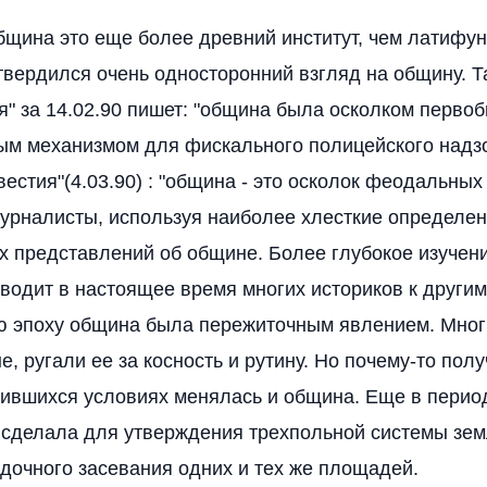
бщина это еще более древний институт, чем латифу
твердился очень односторонний взгляд на общину. Т
ия" за 14.02.90 пишет: "община была осколком перв
ым механизмом для фискального полицейского надзо
вестия"(4.03.90) : "община - это осколок феодальных
урналисты, используя наиболее хлесткие определен
х представлений об общине. Более глубокое изучен
водит в настоящее время многих историков к другим
 эпоху община была пережиточным явлением. Многи
е, ругали ее за косность и рутину. Но почему-то пол
енившихся условиях менялась и община. Еще в пери
 сделала для утверждения трехпольной системы зе
дочного засевания одних и тех же площадей.