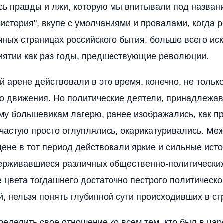
есь правды и лжи, которую мы впитывали под назван
 история", вкупе с умолчаниями и провалами, когда р
ных страницах российского бытия, больше всего иск
иятии как раз годы, предшествующие революции.
й арене действовали в это время, конечно, не тольк
о движения. Но политические деятели, принадлежав
у большевикам лагерю, ранее изображались, как п
ачастую просто оглуплялись, окарикатуривались. Ме
цене в тот период действовали яркие и сильные ист
ерживавшиеся различных общественно-политических
 цвета тогдашнего достаточно пестрого политическог
й, нельзя понять глубинной сути происходивших в ст
еделить свое отношение ко всем тем, кто был в цар