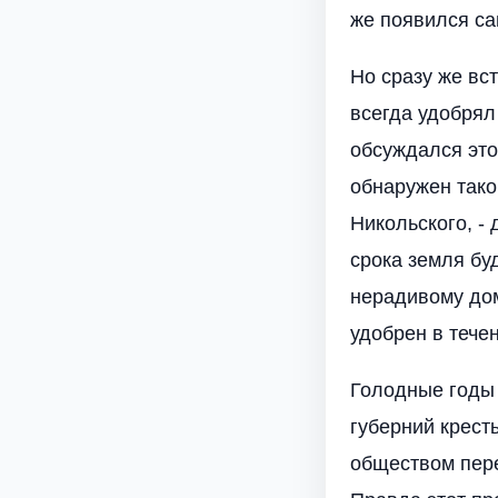
же появился са
Но сразу же вс
всегда удобрял
обсуждался это
обнаружен тако
Никольского, -
срока земля бу
нерадивому дом
удобрен в течен
Голодные годы 
губерний крест
обществом пере