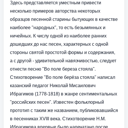
Здесь представляется уместным привести
несколько примеров авторства некоторых
образцов песенной старины бытующих в качестве
наиболее "народных", то есть безымянных и
ничейных. К числу одной из наиболее ранних
дошедших до нас песен, характерных с одной
стороны святой простотой формы и содержания,
а с другой - удивительной навязчивостью, следует
отнести песню "Во поле береза стояла".
Стихотворение "Во поле берёза стояла" написал
казанский педагог Николай Мисаилович
Ибрагимов (1778-1818) в жанре сентиментальных
"российских песен". Известен фольклорный
прототип с таким же названием, публиковавшийся
в песенниках ХVIII века. Стихотворение Н.М.
Ибрагимова впервые было напечатано после