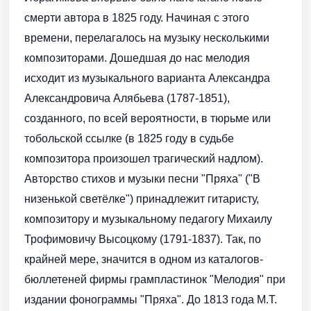
смерти автора в 1825 году. Начиная с этого
времени, перелагалось на музыку несколькими
композиторами. До­шедшая до нас мелодия
исходит из музыкального варианта Александра
Александровича Алябьева (1787-1851),
созданного, по всей вероятности, в тюрьме или
тобольской ссылке (в 1825 году в судьбе
композитора произошел трагический надлом).
Авторство стихов и музыки песни "Пряха" ("В
низенькой светёлке") принадлежит гитаристу,
композитору и музыкальному педагогу Михаилу
Трофимовичу Высоцкому (1791-1837). Так, по
крайней мере, значится в одном из каталогов-
бюллетеней фирмы грампластинок "Мелодия" при
изда­нии фонограммы "Пряха". До 1813 года М.Т.