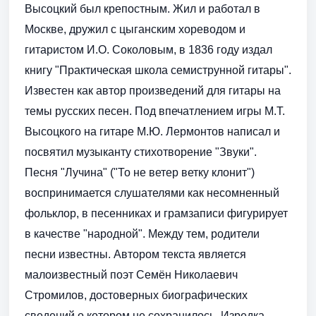
Высоцкий был крепостным. Жил и работал в
Москве, дружил с цыганским хореводом и
гитаристом И.О. Со­коловым, в 1836 году издал
книгу "Практическая школа семиструнной ги­тары".
Известен как автор произведений для гитары на
темы русских пе­сен. Под впечатлением игры М.Т.
Высоцкого на гитаре М.Ю. Лермонтов напи­сал и
посвятил музыканту стихотворение "Звуки".
Песня "Лучина" ("То не ветер ветку клонит")
воспринимается слушателями как несомненный
фольклор, в песенниках и грамзаписи фигурирует
в качестве "народной". Между тем, родители
песни известны. Автором текста является
малоизвестный поэт Семён Николаевич
Стромилов, досто­верных биографических
сведений о котором не сохранилось. Изредка