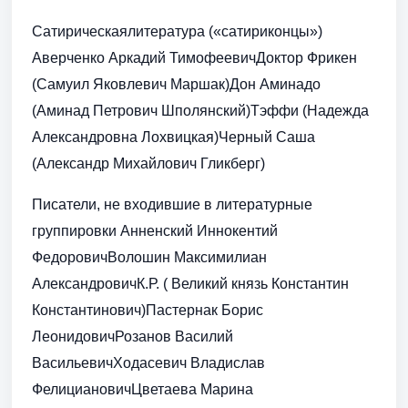
Сатирическаялитература («сатириконцы»)
Аверченко Аркадий ТимофеевичДоктор Фрикен
(Самуил Яковлевич Маршак)Дон Аминадо
(Аминад Петрович Шполянский)Тэффи (Надежда
Александровна Лохвицкая)Черный Саша
(Александр Михайлович Гликберг)
Писатели, не входившие в литературные
группировки Анненский Иннокентий
ФедоровичВолошин Максимилиан
АлександровичК.Р. ( Великий князь Константин
Константинович)Пастернак Борис
ЛеонидовичРозанов Василий
ВасильевичХодасевич Владислав
ФелициановичЦветаева Марина