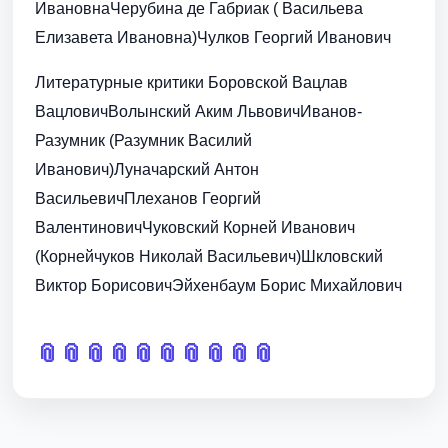
ИвановнаЧерубина де Габриак ( Васильева
Елизавета Ивановна)Чулков Георгий Иванович
Литературные критики Боровской Вацлав
ВацловичВолынский Аким ЛьвовичИванов-
Разумник (Разумник Василий
Иванович)Луначарский Антон
ВасильевичПлеханов Георгий
ВалентиновичЧуковский Корней Иванович
(Корнейчуков Николай Васильевич)Шкловский
Виктор БорисовичЭйхенбаум Борис Михайлович
📎
📎
📎
📎
📎
📎
📎
📎
📎
📎