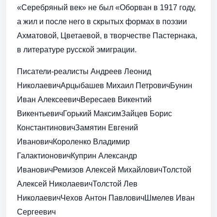
«Серебряный век» не был «Оборван в 1917 году,
а жил и после него в скрытых формах в поэзии
Ахматовой, Цветаевой, в творчестве Пастернака,
в литературе русской эмиграции.
Писатели-реалисты Андреев Леонид
НиколаевичАрцыбашев Михаил ПетровичБунин
Иван АлексеевичВересаев Викентий
ВикентьевичГорький МаксимЗайцев Борис
КонстантиновичЗамятин Евгений
ИвановичКороленко Владимир
ГалактионовичКуприн Александр
ИвановичРемизов Алексей МихайловичТолстой
Алексей НиколаевичТолстой Лев
НиколаевичЧехов Антон ПавловичШмелев Иван
Сергеевич