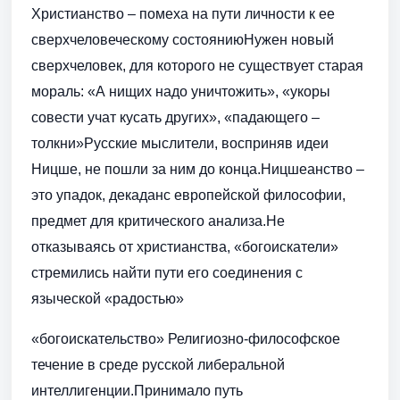
Христианство – помеха на пути личности к ее
сверхчеловеческому состояниюНужен новый
сверхчеловек, для которого не существует старая
мораль: «А нищих надо уничтожить», «укоры
совести учат кусать других», «падающего –
толкни»Русские мыслители, восприняв идеи
Ницше, не пошли за ним до конца.Ницшеанство –
это упадок, декаданс европейской философии,
предмет для критического анализа.Не
отказываясь от христианства, «богоискатели»
стремились найти пути его соединения с
языческой «радостью»
«богоискательство» Религиозно-философское
течение в среде русской либеральной
интеллигенции.Принимало путь