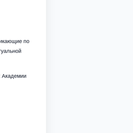
никающие по
туальной
к Академии