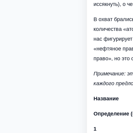
иссякнуть), о ч
В охват бралис
количества «ат
нас фигурирует 
«нефтяное прав
право», но это 
Примечание: э
каждого предло
Название
Определение (
1