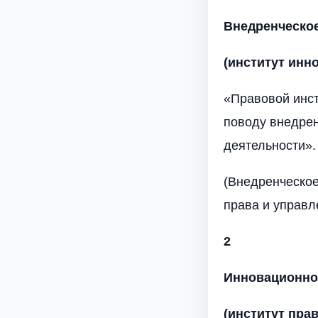
Внедренческо
(институт инн
«Правовой инс
поводу внедрен
деятельности».
(Внедренческое
права и управле
2
Инновационно
(институт прав