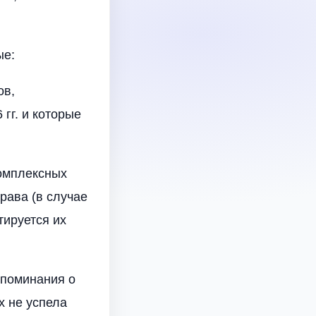
ые:
ов,
гг. и которые
комплексных
права (в случае
тируется их
упоминания о
х не успела