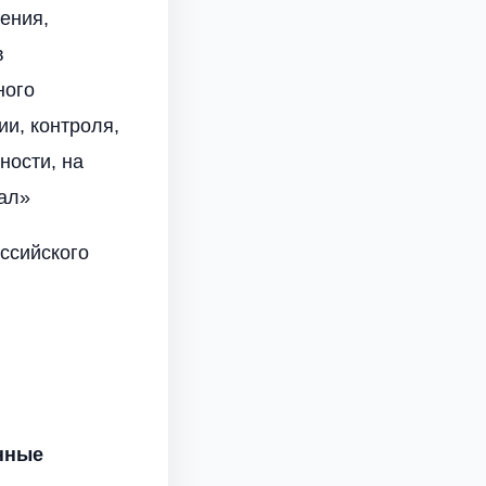
ения,
в
ного
ии, контроля,
ности, на
ал»
ссийского
нные