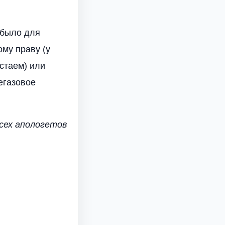
 было для
ому праву (у
тстаем) или
егазовое
сех апологетов