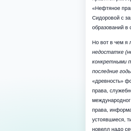
«Нефтяное прав
Сидоровой с з
образований в 
Но вот в чем я
недостатке (не
конкретными п
последние годы
«древность» фо
права, служебн
международного
права, информа
устоявшиеся, т
новелл надо себ