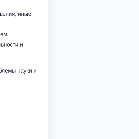
шения, иные
тем
ьности и
блемы науки и