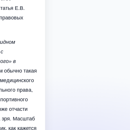
татья Е.В.
 правовых
видном
 с
ого» в
ам обычно такая
 медицинского
льного права,
спортивного
оже отчасти
А зря. Масштаб
ик, как кажется