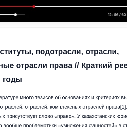
ституты, подотрасли, отрасли,
ые отрасли права // Краткий рее
6 годы
ературе много тезисов об основаниях и критериях 
дотраслей, отраслей, комплексных отраслей права[1]
ых присутствует слово «право». У казахстанских юри
р вообще проблематики «умножения сущностей» в с