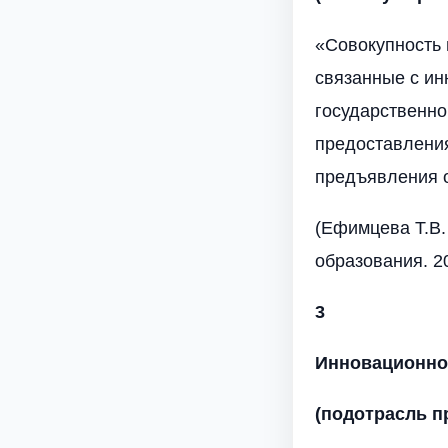
«Совокупность
связанные с ин
государственно
предоставления
предъявления о
(Ефимцева Т.В.
образования. 20
3
Инновационно
(подотрасль п