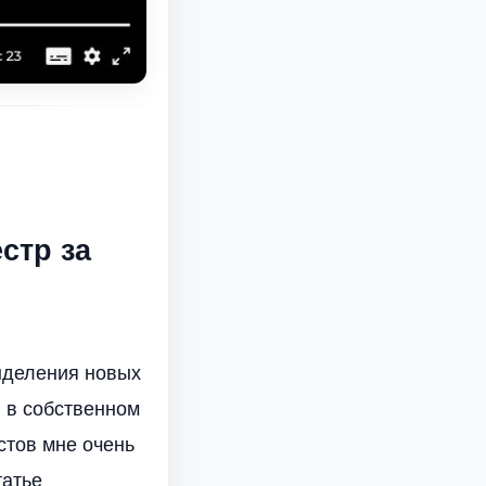
стр за
выделения новых
, в собственном
стов мне очень
татье