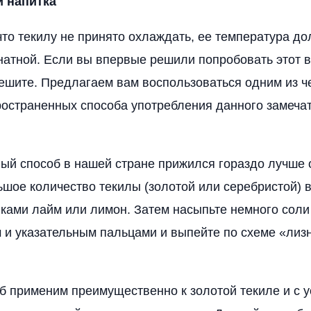
 напитка
что текилу не принято охлаждать, ее температура д
натной. Если вы впервые решили попробовать этот 
пешите. Предлагаем вам воспользоваться одним из ч
остраненных способа употребления данного замеча
ный способ в нашей стране прижился гораздо лучше 
шое количество текилы (золотой или серебристой) в
ками лайм или лимон. Затем насыпьте немного соли
и указательным пальцами и выпейте по схеме «лиз
об применим преимущественно к золотой текиле и с 