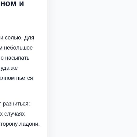
оном и
 и солью. Для
им небольшое
но насыпать
туда же
залпом пьется
 разниться:
х случаях
сторону ладони,