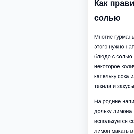
Как прав
солью
Многие гурманы
этого нужно на
блюдо с солью 
некоторое коли
капельку сока и
текила и закус
На родине напи
дольку лимона 
используется с
лимон макать в