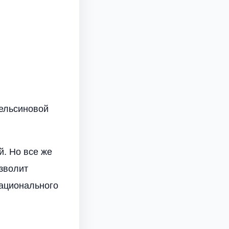
пельсиновой
й. Но все же
зволит
национального