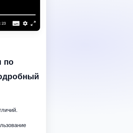
и по
подробный
тличий.
ользование