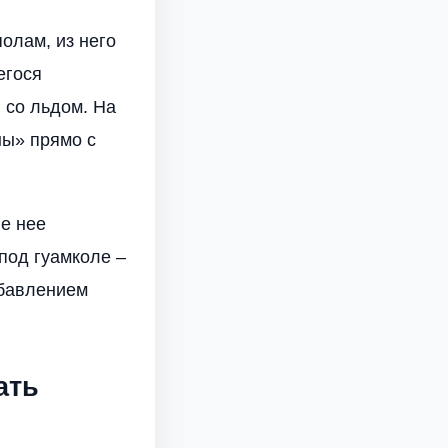
олам, из него
егося
 со льдом. На
ны» прямо с
ле нее
под гуамколе –
обавлением
ать