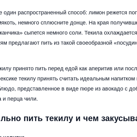
 один распространенный способ: лимон режется поп
мякоть, немного сплюсните донце. На края получивш
канчика» сыпется немного соли. Текила охлаждается
тям предлагают пить из такой своеобразной «посуди
екилу принято пить перед едой как аперитив или пос
Мексике текилу принять считать идеальным напитком 
людо, представленное в виде пюре из авокадо с д
 и перца чили.
льно пить текилу и чем закусыв