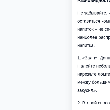
Разновидности
Не забывайте, 
оставаться ком
напиток – не с
наиболее распр
напитка.
1. «Залп». Дан
Налейте неболь
нарежьте ломти
между большим 
закусил».
2. Второй спос