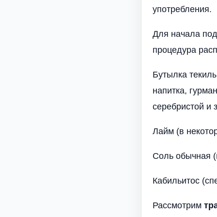
употребления.
Для начала под
процедура расп
Бутылка текилы
напитка, гурма
серебристой и 
Лайм (в некото
Соль обычная (
Кабильитос (сп
Рассмотрим
тр