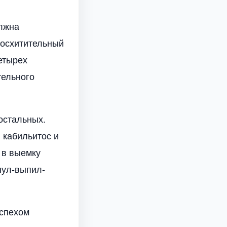
олжна
восхитительный
етырех
тельного
остальных.
 кабильитос и
 в выемку
нул-выпил-
успехом