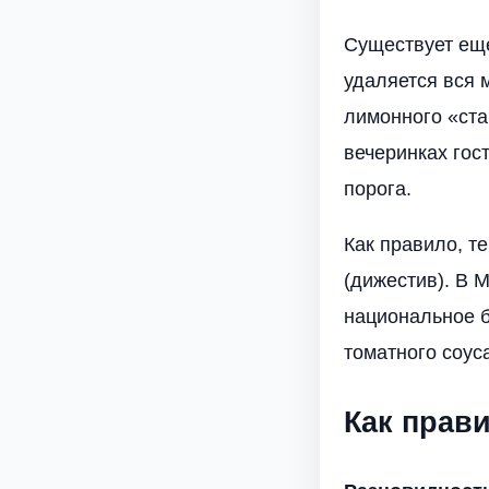
Существует еще
удаляется вся 
лимонного «ста
вечеринках гос
порога.
Как правило, т
(дижестив). В 
национальное б
томатного соуса
Как прави