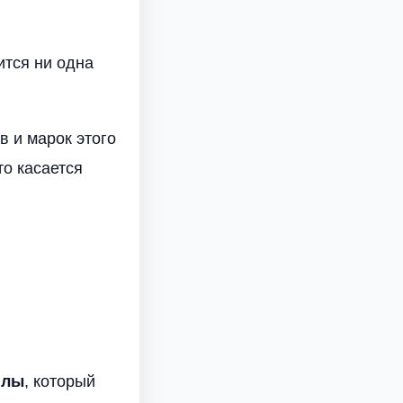
ится ни одна
в и марок этого
то касается
илы
, который