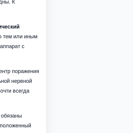
дны. К
ический
о тем или иным
аппарат с
центр поражения
ьной нервной
почти всегда
ы обязаны
асположенный