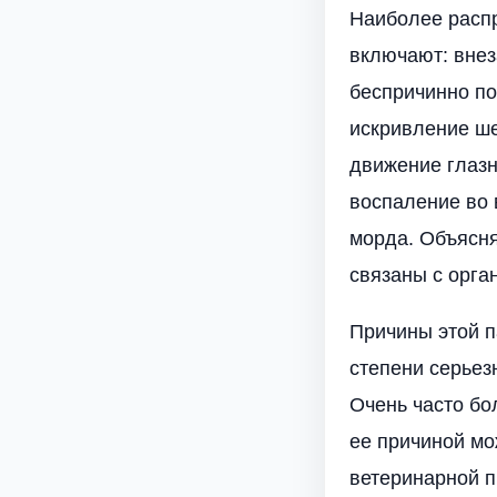
Наиболее расп
включают: внез
беспричинно по
искривление ше
движение глазн
воспаление во 
морда. Объясня
связаны с орга
Причины этой п
степени серьез
Очень часто бо
ее причиной мо
ветеринарной п