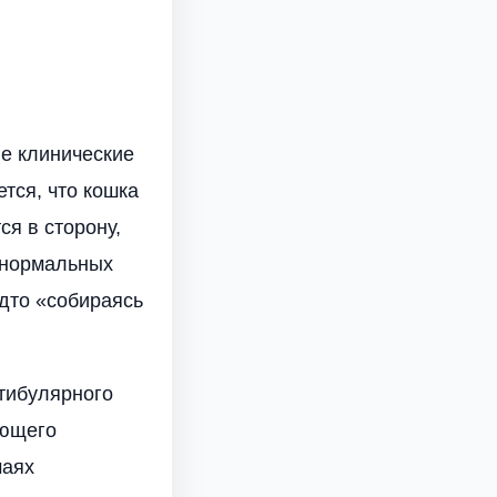
е клинические
тся, что кошка
ся в сторону,
о нормальных
удто «собираясь
стибулярного
ающего
чаях