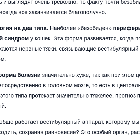
ь и выглядят очень тревожно, по факту почти безоби
всегда все заканчивается благополучно.
огия на два типа.
Наиболее «безобиден»
перифер
й синдром
у кошек. Эта форма развивается, когда п
жаются нервные тяжи, связывающие вестибулярный 
м.
форма болезни
значительно хуже, так как при этом 
епосредственно в головном мозге, то есть в централ
этого типа протекает значительно тяжелее, прогноз 
ый.
вообще работает вестибулярный аппарат, которому м
одить, сохраняя равновесие? Это особый орган, р