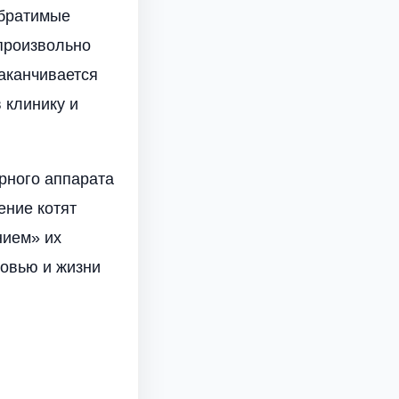
обратимые
произвольно
заканчивается
 клинику и
рного аппарата
ение котят
нием» их
ровью и жизни