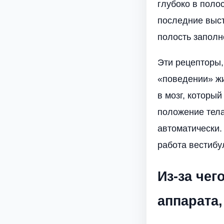
глубоко в поло
последние выст
полость запол
Эти рецепторы,
«поведении» жи
в мозг, которы
положение тела
автоматически.
работа вестибу
Из-за чег
аппарата