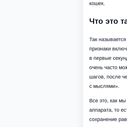
кошек.
Что это т
Так называется
признаки включ
в первые секунд
очень часто мо
шагов, после ч
с мыслями».
Все это, как м
аппарата, то е
сохранение рав