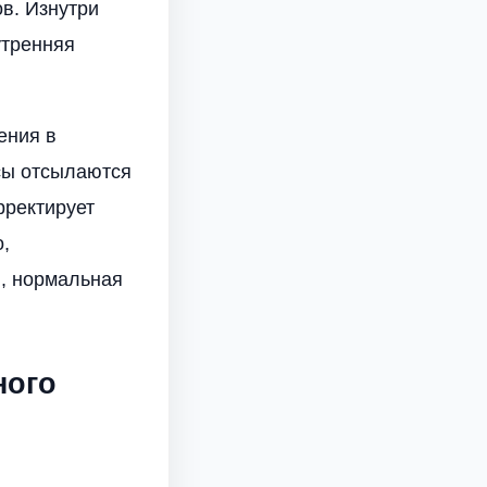
ов. Изнутри
утренняя
ения в
сы отсылаются
рректирует
,
и, нормальная
ного