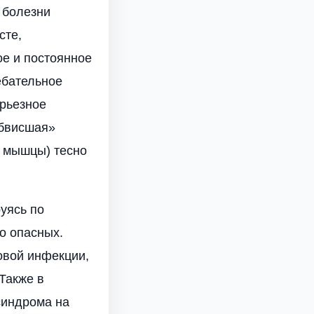
 болезни
сте,
ое и постоянное
ебательное
ерьезное
обвисшая»
, мышцы) тесно
уясь по
о опасных.
овой инфекции,
Также в
синдрома на