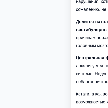
нарушения, хот
сожалению, не 
Делится патол
вестибулярны
причинам пора
головным мозго
Центральная 
локализуется н
системе. Недуг 
неблагоприятн
Кстати, а как 
возможностью х