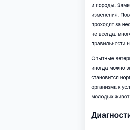
и породы. Заме
изменения. Пов
проходят за не
не всегда, мно
правильности н
Опытные ветери
иногда можно з
становится нор
организма к ус
молодых животн
Диагност