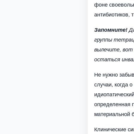
фоне своевольн
антибиотиков, 
Запомните!
Да
группы тетрац
вылечите, вот
остаться инва
Не нужно забыва
случаи, когда 
идиопатический
определенная пр
материальной б
Клинические си