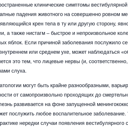
ространенные клинические симптомы вестибулярной
апные падения животного на совершенно ровном ме
являющийся крен тела в ту или другую сторону, явн
и, а также нистагм – быстрое и непроизвольное кол
ых яблок. Если причиной заболевания послужило с
внутреннем или среднем ухе, может наблюдаться «
ется это тем, что лицевые нервы (и, соответственно
нами слуха.
атологии могут быть крайне разнообразными, варьир
ности от самопроизвольно проходящих до смертельн
лезнь развивается на фоне запущенной менингококк
жет послужить любое воспалительное заболевание. 
рактике нередки случаи появления вестибулярного 