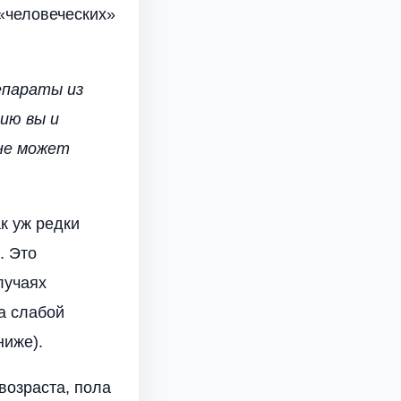
«человеческих»
епараты из
ию вы и
не может
ак уж редки
. Это
лучаях
за слабой
ниже).
возраста, пола