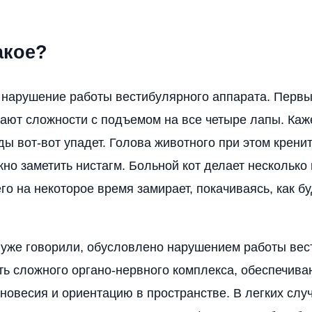
акое?
 нарушение работы вестибулярного аппарата. Первы
ают сложности с подъемом на все четыре лапы. Каже
ы вот-вот упадет. Голова животного при этом кренит
жно заметить нистагм. Больной кот делает нескольк
его на некоторое время замирает, покачиваясь, как б
ы уже говорили, обусловлено нарушением работы ве
сть сложного органо-нервного комплекса, обеспечив
новесия и ориентацию в пространстве. В легких слу