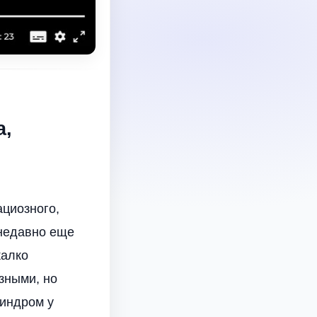
а,
ациозного,
 недавно еще
жалко
зными, но
синдром у