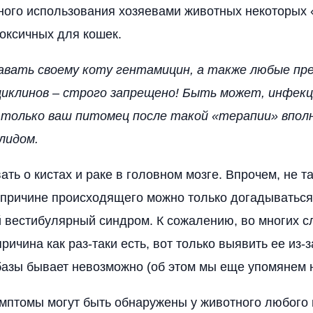
ого использования хозяевами животных некоторых 
токсичных для кошек.
вать своему коту гентамицин, а также любые пр
иклинов – строго запрещено! Быть может, инфекц
 только ваш питомец после такой «терапии» впол
лидом.
ть о кистах и раке в головном мозге. Впрочем, не т
о причине происходящего можно только догадываться
 вестибулярный синдром. К сожалению, во многих с
ичина как раз-таки есть, вот только выявить ее из-
азы бывает невозможно (об этом мы еще упомянем 
мптомы могут быть обнаружены у животного любого 