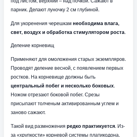
под листом, верхний – над почкой. Сажают в
парник. Делают луночку 2 см глубиной.
Для укоренения черешкам
необходима влага,
свет, воздух и обработка стимулятором роста
.
Деление корневищ
Применяют для омоложения старых экземпляров.
Проводят деление весной, с появлением первых
ростков. На корневище должны быть
центральный побег и несколько боковых
.
Ножом отрезают боковой побег. Срезы
присыпают толченым активированным углем и
заново сажают.
Такой вид размножения
редко практикуется
. Из-
за «хрупкости» корневой системы платикодона.