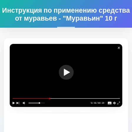
Инструкция по применению средства
от муравьев - "Муравьин" 10 г