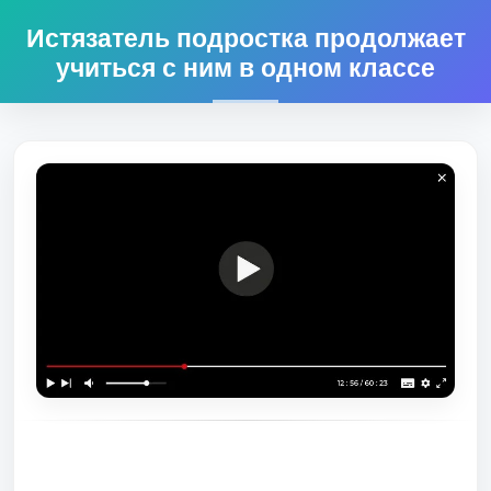
Истязатель подростка продолжает
учиться с ним в одном классе