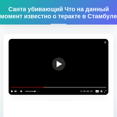
Санта убивающий Что на данный
момент известно о теракте в Стамбуле