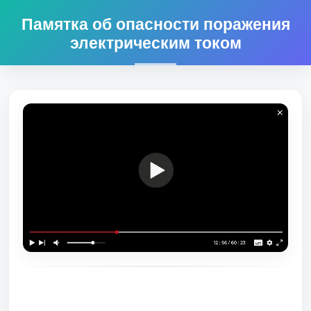
Памятка об опасности поражения
электрическим током