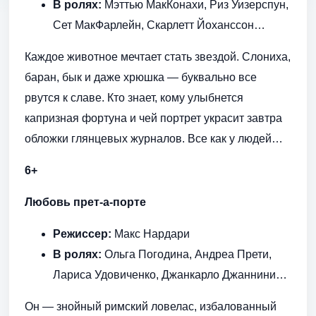
В ролях:
Мэттью МакКонахи, Риз Уизерспун,
Сет МакФарлейн, Скарлетт Йоханссон…
Каждое животное мечтает стать звездой. Слониха,
баран, бык и даже хрюшка — буквально все
рвутся к славе. Кто знает, кому улыбнется
капризная фортуна и чей портрет украсит завтра
обложки глянцевых журналов. Все как у людей…
6+
Любовь прет-а-порте
Режиссер:
Макс Нардари
В ролях:
Ольга Погодина, Андреа Прети,
Лариса Удовиченко, Джанкарло Джаннини…
Он — знойный римский ловелас, избалованный