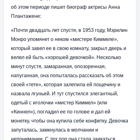
об этом периоде пишет биограф актрисы Анна
Плантажене:
«Почти двадцать лет спустя, в 1953 году, Мэрилин
Монро упомянет о неком «мистере Киммеле»,
который завел ее в свою комнату, закрыл дверь и
велел ей быть «хорошей девочкой». Несколько
минут спустя, замаранная, опозоренная,
напуганная, она попыталась рассказать об этом
своей «тете», которая залепила ей пощечину и
назвала лгуньей. И тут спустился элегантный,
одетый с иголочки «мистер Киммел» (или
«Киннел»), погладил ее по голове и дал ей
монетку, чтобы она купила себе конфетку. Девочка
запуталась, замкнулась в молчании и
непонимании. С тех пор она стала заикаться.