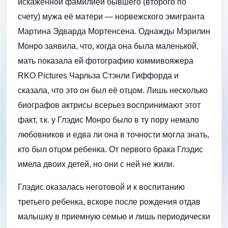
искаженной фамилией бывшего (второго по
счету) мужа её матери — норвежского эмигранта
Мартина Эдварда Мортенсена. Однажды Мэрилин
Монро заявила, что, когда она была маленькой,
мать показала ей фотографию коммивояжера
RKO Pictures Чарльза Стэнли Гиффорда и
сказала, что это он был её отцом. Лишь несколько
биографов актрисы всерьез воспринимают этот
факт, т.к. у Глэдис Монро было в ту пору немало
любовников и едва ли она в точности могла знать,
кто был отцом ребенка. От первого брака Глэдис
имела двоих детей, но они с ней не жили.
Глэдис оказалась неготовой и к воспитанию
третьего ребенка, вскоре после рождения отдав
малышку в приемную семью и лишь периодически