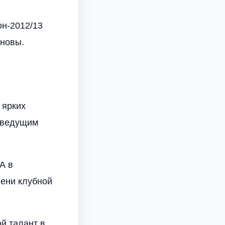
он-2012/13
сновы.
 ярких
ь ведущим
А в
пени клубной
й талант в