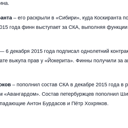
ина.
ранта
– его раскрыли в «Сибири», куда Коскиранта п
015 года финн выступает за СКА, выполняя функции
— 6 декабря 2015 года подписал однолетний контрак
тате выкупа прав у «Йокерита». Финны получили за 
оков
– пополнил состав СКА в декабре 2015 года в р
м «Авангардом». Состав петербуржцев пополнил Ши
падающие Антон Бурдасов и Пётр Хохряков.