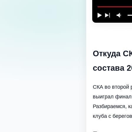
Откуда С
состава 2
СКА во второй 
выиграл финаль
Разбираемся, к
клуба с берего