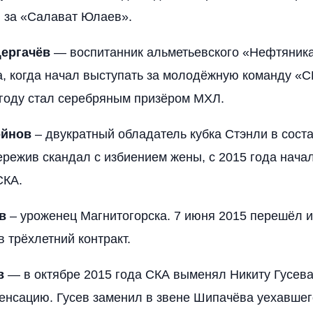
 за «Салават Юлаев».
Дергачёв
— воспитанник альметьевского «Нефтяника
а, когда начал выступать за молодёжную команду «С
 году стал серебряным призёром МХЛ.
ойнов
– двукратный обладатель кубка Стэнли в соста
режив скандал с избиением жены, с 2015 года начал
СКА.
в
– уроженец Магнитогорска. 7 июня 2015 перешёл 
в трёхлетний контракт.
в
— в октябре 2015 года СКА выменял Никиту Гусева
енсацию. Гусев заменил в звене Шипачёва уехавшег