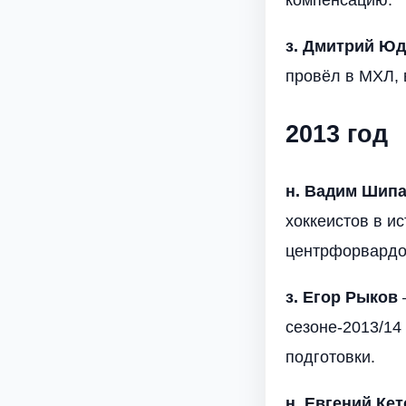
компенсацию.
з. Дмитрий Ю
провёл в МХЛ, 
2013 год
н. Вадим Шип
хоккеистов в и
центрфорвардом
з. Егор Рыков
сезоне-2013/14
подготовки.
н. Евгений Кет