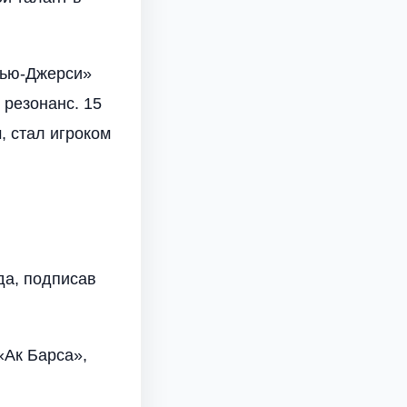
Нью-Джерси»
 резонанс. 15
, стал игроком
да, подписав
«Ак Барса»,