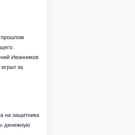
в прошлом
щего.
гений Иванников
 играл за
ва на защитника
и» денежную