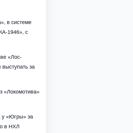
», в системе
КА-1946», с
ве «Лос-
 выступать за
из «Локомотива»
 у «Югры» за
о в НХЛ