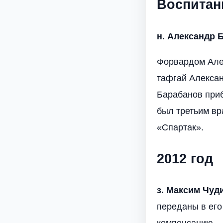
Воспитан
н. Александр 
Форвардом Але
тафгай Алексан
Барабанов приб
был третьим вр
«Спартак».
2012 год
з. Максим Чуд
переданы в его