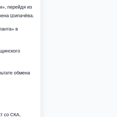
и», перейдя из
вена Шипачёва.
ланта» в
ищинского
льтате обмена
т со СКА,