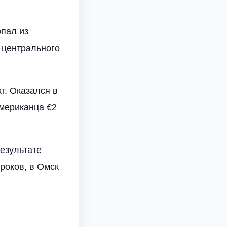
опал из
 центрального
т. Оказался в
американца €2
езультате
роков, в Омск