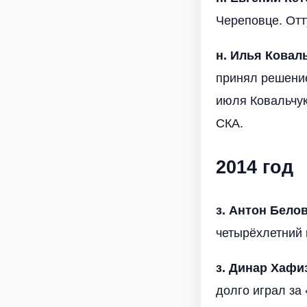
Череповце. Отт
н. Илья Ковал
принял решение
июля Ковальчук
СКА.
2014 год
з. Антон Бело
четырёхлетний 
з. Динар Хафи
долго играл за