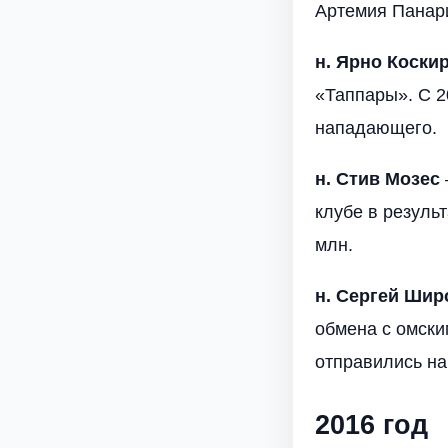
Артемия Панар
н. Ярно Коски
«Таппары». С 2
нападающего.
н. Стив Мозес
клубе в резуль
млн.
н. Сергей Шир
обмена с омски
отправились на
2016 год