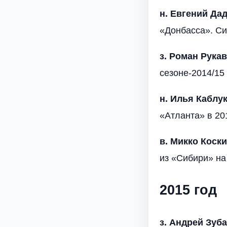
н. Евгений Да
«Донбасса». С
з. Роман Рука
сезоне-2014/15
н. Илья Каблу
«Атланта» в 201
в. Микко Коск
из «Сибири» на
2015 год
з. Андрей Зуб