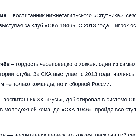
дин
– воспитанник нижнетагильского «Спутника», сез
выступая за клуб «СКА-1946». С 2013 года – игрок о
ачёв
– гордость череповецкого хоккея, один из самых
стории клуба. За СКА выступает с 2013 года, являяс
 не только команды, но и сборной России.
– воспитанник ХК «Русь», дебютировал в системе СК
 в молодёжной команде «СКА-1946», пройдя все сту
ов
— воспитанник пермского хоккея, раскрывший сво