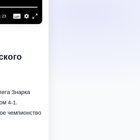
ского
лега Знарка
ом 4-1.
рое чемпионство