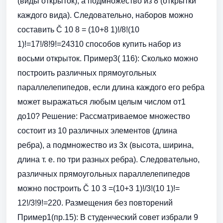
(виды открыток), а подмножество из 8 (открытки
каждого вида). Следовательно, наборов можно
составить Č 10 8 = (10+8 1)!/8!(10
1)!=17!/8!9!=24310 способов купить набор из
восьми открыток. Пример3( 116): Сколько можно
построить различных прямоугольных
параллелепипедов, если длина каждого его ребра
может выражаться любым целым числом от1
до10? Решение: Рассматриваемое множество
состоит из 10 различных элементов (длина
ребра), а подмножество из 3х (высота, ширина,
длина т. е. по три разных ребра). Следовательно,
различных прямоугольных параллелепипедов
можно построить Č 10 3 =(10+3 1)!/3!(10 1)!=
12!/3!9!=220. Размещения без повторений
Пример1(пр.15): В студенческий совет избрали 9