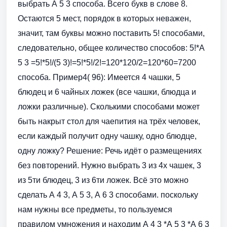
выбрать А 5 3 способа. Всего букв в слове 8.
Остаются 5 мест, порядок в которых неважен,
значит, там буквы можно поставить 5! способами,
следовательно, общее количество способов: 5!*А
5 3 =5!*5!/(5 3)!=5!*5!/2!=120*120/2=120*60=7200
способа. Пример4( 96): Имеется 4 чашки, 5
блюдец и 6 чайных ложек (все чашки, блюдца и
ложки различные). Сколькими способами может
быть накрыт стол для чаепития на трёх человек,
если каждый получит одну чашку, одно блюдце,
одну ложку? Решение: Речь идёт о размещениях
без повторений. Нужно выбрать 3 из 4х чашек, 3
из 5ти блюдец, 3 из 6ти ложек. Всё это можно
сделать А 4 3, А 5 3, А 6 3 способами. поскольку
нам нужны все предметы, то пользуемся
правилом умножения и находим А 4 3 *А 5 3 *А 6 3