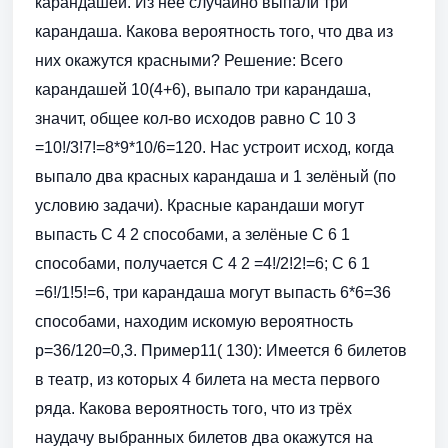
карандашей. Из неё случайно выпали три
карандаша. Какова вероятность того, что два из
них окажутся красными? Решение: Всего
карандашей 10(4+6), выпало три карандаша,
значит, общее кол-во исходов равно С 10 3
=10!/3!7!=8*9*10/6=120. Нас устроит исход, когда
выпало два красных карандаша и 1 зелёный (по
условию задачи). Красные карандаши могут
выпасть С 4 2 способами, а зелёные С 6 1
способами, получается С 4 2 =4!/2!2!=6; С 6 1
=6!/1!5!=6, три карандаша могут выпасть 6*6=36
способами, находим искомую вероятность
р=36/120=0,3. Пример11( 130): Имеется 6 билетов
в театр, из которых 4 билета на места первого
ряда. Какова вероятность того, что из трёх
наудачу выбранных билетов два окажутся на