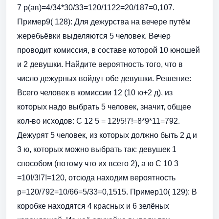
7 р(ав)=4/34*30/33=120/1122=20/187=0,107.
Пример9( 128): Для дежурства на вечере путём
жеребьёвки выделяются 5 человек. Вечер
проводит комиссия, в составе которой 10 юношей
и 2 девушки. Найдите вероятность того, что в
число дежурных войдут обе девушки. Решение:
Всего человек в комиссии 12 (10 ю+2 д), из
которых надо выбрать 5 человек, значит, общее
кол-во исходов: С 12 5 = 12!/5!7!=8*9*11=792.
Дежурят 5 человек, из которых должно быть 2 д и
3 ю, которых можно выбрать так: девушек 1
способом (потому что их всего 2), а ю С 10 3
=10!/3!7!=120, отсюда находим вероятность
р=120/792=10/66=5/33=0,1515. Пример10( 129): В
коробке находятся 4 красных и 6 зелёных