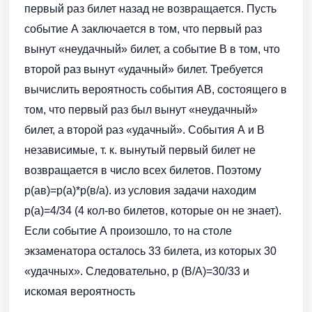
первый раз билет назад не возвращается. Пусть
событие А заключается в том, что первый раз
вынут «неудачный» билет, а событие В в том, что
второй раз вынут «удачный» билет. Требуется
вычислить вероятность события АВ, состоящего в
том, что первый раз был вынут «неудачный»
билет, а второй раз «удачный». События А и В
независимые, т. к. вынутый первый билет не
возвращается в число всех билетов. Поэтому
р(ав)=р(а)*р(в/а). из условия задачи находим
р(а)=4/34 (4 кол-во билетов, которые он не знает).
Если событие А произошло, то на столе
экзаменатора осталось 33 билета, из которых 30
«удачных». Следовательно, р (В/А)=30/33 и
искомая вероятность