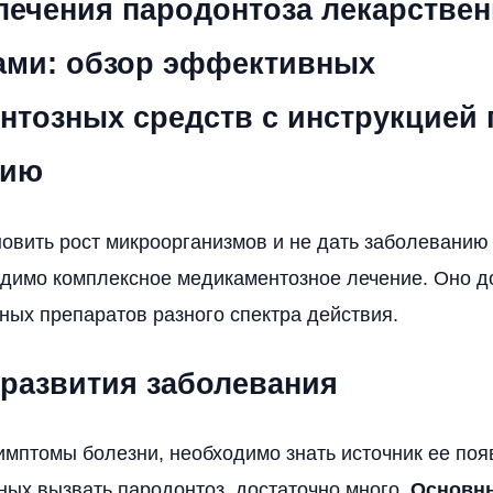
лечения пародонтоза лекарстве
ами: обзор эффективных
нтозных средств с инструкцией 
нию
овить рост микроорганизмов и не дать заболеванию
одимо комплексное медикаментозное лечение. Оно д
ных препаратов разного спектра действия.
развития заболевания
имптомы болезни, необходимо знать источник ее поя
ных вызвать пародонтоз, достаточно много.
Основн