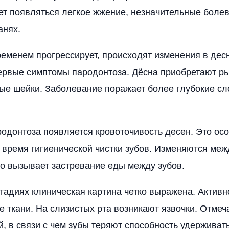
ет появляться легкое жжение, незначительные бол
анях.
еменем прогрессирует, происходят изменения в дес
рвые симптомы пародонтоза. Дёсна приобретают ры
ые шейки. Заболевание поражает более глубокие с
родонтоза появляется кровоточивость десен. Это ос
 время гигиенической чистки зубов. Изменяются ме
то вызывает застревание еды между зубов.
тадиях клиническая картина четко выражена. Актив
 ткани. На слизистых рта возникают язвочки. Отмеч
й, в связи с чем зубы теряют способность удерживать