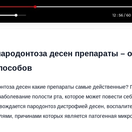
пародонтоза десен препараты – 
пособов
нтоза десен какие препараты самые действенные? 
аболевание полости рта, которое может повести себ
овождается пародонтоз дистрофией десен, воспалит
лями, причинами которых является патогенная микр