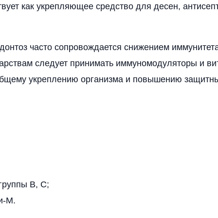
вует как укрепляющее средство для десен, антисеп
донтоз часто сопровождается снижением иммунитет
карствам следует принимать иммуномодуляторы и ви
общему укреплению организма и повышению защитн
руппы В, С;
и-М.