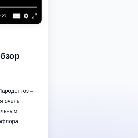
обзор
Пародонтоз –
я очень
ельным
офлора.