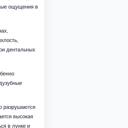
евые ощущения в
нах,
хлость,
лои дентальных
обенно
ждузубные
но разрушаются
ается высокая
ся в лунке и