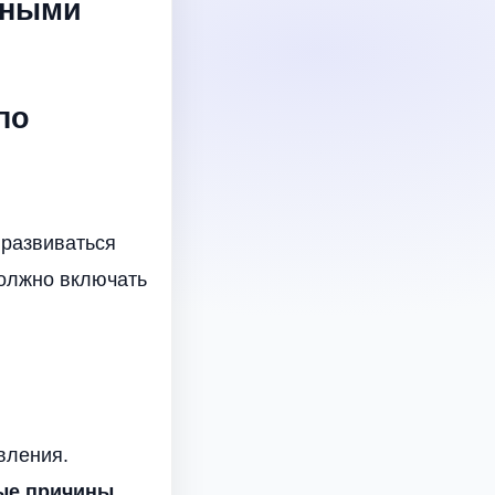
нными
по
 развиваться
олжно включать
вления.
ые причины