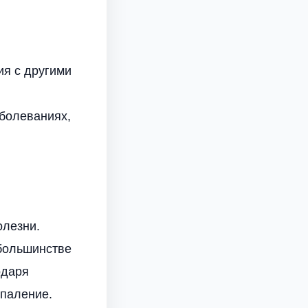
ия с другими
аболеваниях,
олезни.
большинстве
одаря
спаление.