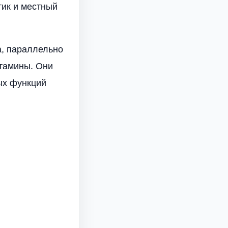
тик и местный
а, параллельно
тамины. Они
ых функций