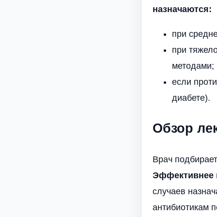
назначаются:
при средне
при тяжело
методами;
если прот
диабете).
Обзор ле
Врач подбирает
Эффективнее и
случаев назнач
антибиотикам п