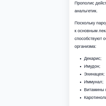
Прополис дейст
анальгетик.
Поскольку паро
к основным ле
способствуют 
организма:
Декарис;
Имудон;
Эхинацея;
Иммунал;
Витамины г
Каротинол