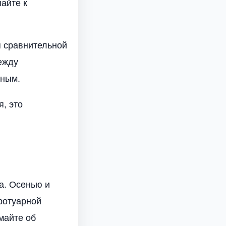
айте к
я сравнительной
ежду
нным.
, это
а. Осенью и
тротуарной
майте об