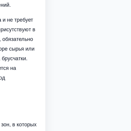
ений.
 и не требует
рисутствуют в
, обязательно
оре сырья или
 брусчатки.
ется на
од
зон, в которых