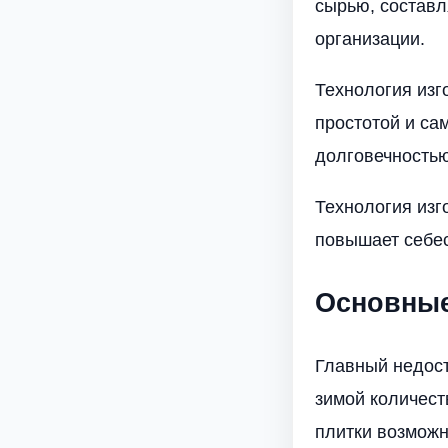
сырью, составл
организации.
Технология изг
простотой и са
долговечностью
Технология изг
повышает себес
Основные
Главный недост
зимой количест
плитки возможн