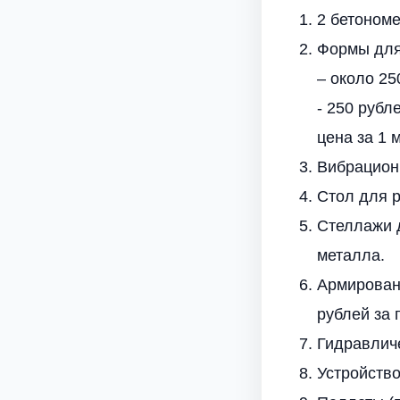
2 бетономе
Формы для
– около 25
- 250 рубл
цена за 1 м
Вибрационн
Стол для р
Стеллажи 
металла.
Армирован
рублей за 
Гидравличе
Устройство