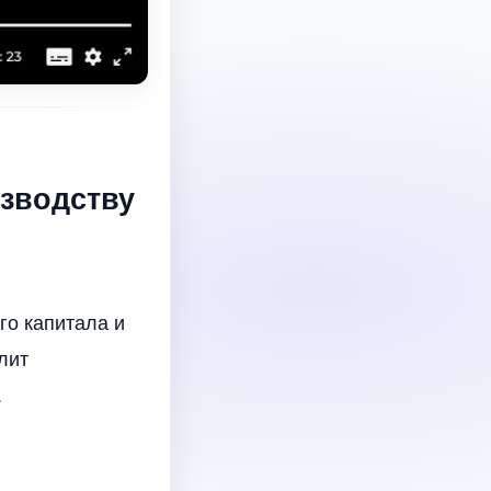
изводству
го капитала и
лит
.