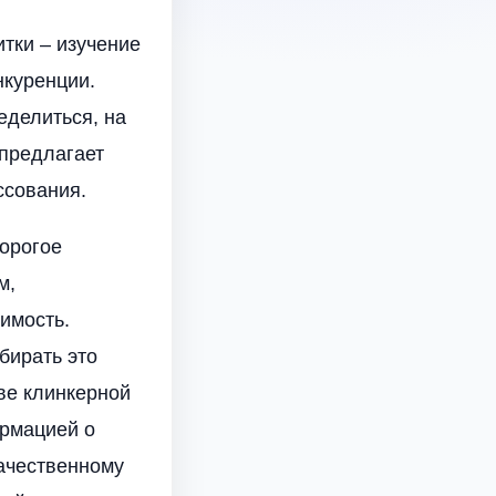
тки – изучение
нкуренции.
еделиться, на
 предлагает
ссования.
орогое
м,
имость.
бирать это
ве клинкерной
ормацией о
качественному