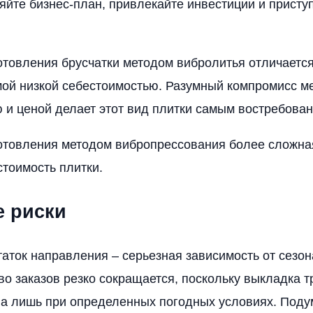
яйте бизнес-план, привлекайте инвестиции и приступ
отовления брусчатки методом вибролитья отличаетс
мой низкой себестоимостью. Разумный компромисс м
 и ценой делает этот вид плитки самым востребова
отовления методом вибропрессования более сложная
тоимость плитки.
 риски
аток направления – серьезная зависимость от сезон
во заказов резко сокращается, поскольку выкладка 
а лишь при определенных погодных условиях. Поду