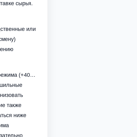
тавке сырья.
дственные или
смену)
щению
 режима (+40…
ушильные
анизовать
ие также
аться ниже
дима
зательно