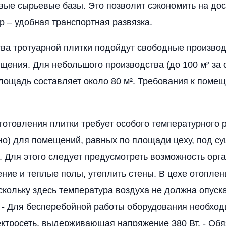
ые сырьевые базы. Это позволит сэкономить на дос
р – удобная транспортная развязка.
ва тротуарной плитки подойдут свободные произво
щения. Для небольшого производства (до 100 м² за 
ощадь составляет около 80 м². Требования к поме
зготовления плитки требует особого температурного
но) для помещений, равных по площади цеху, под с
. Для этого следует предусмотреть возможность орг
ние и теплые полы, утеплить стены. В цехе отоплен
скольку здесь температура воздуха не должна опуск
. - Для бесперебойной работы оборудования необхо
ктросеть, выдерживающая напряжение 380 Вт. - Обя