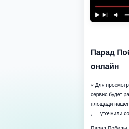
Парад По
онлайн
« Для просмотр
сервис будет р
площади нашего
, — уточнили с
Парад Победы н