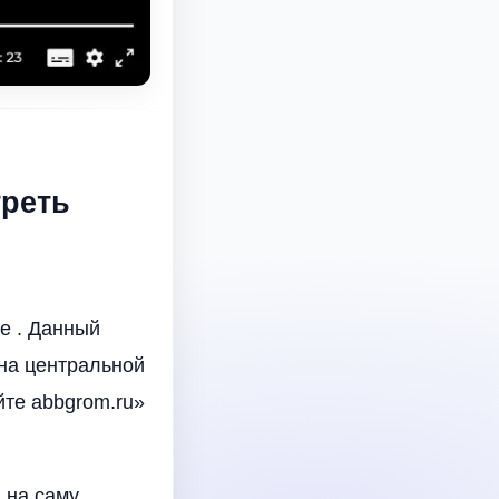
треть
е . Данный
 на центральной
те abbgrom.ru»
 на саму