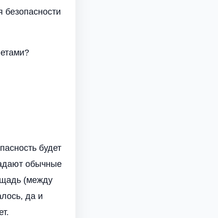
я безопасности
летами?
опасность будет
радают обычные
ощадь (между
лось, да и
ет.