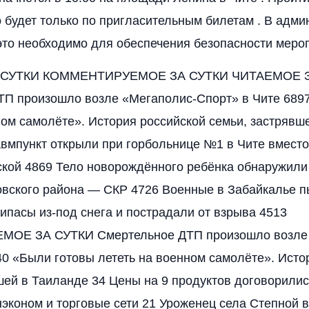
будет только по пригласительным билетам . В адми
 это необходимо для обеспечения безопасности меро
 СУТКИ КОММЕНТИРУЕМОЕ ЗА СУТКИ ЧИТАЕМОЕ З
ТП произошло возле «Мегаполис-Спорт» в Чите 689
ном самолёте». История российской семьи, застрявш
вмпункт открыли при горбольнице №1 в Чите вместо
кой 4869 Тело новорождённого ребёнка обнаружили
овского района — СКР 4726 Военные в Забайкалье п
ипасы из-под снега и пострадали от взрыва 4513
ОЕ ЗА СУТКИ Смертельное ДТП произошло возле 
40 «Были готовы лететь на военном самолёте». Исто
шей в Таиланде 34 Цены на 9 продуктов договорилис
эконом и торговые сети 21 Уроженец села Степной 