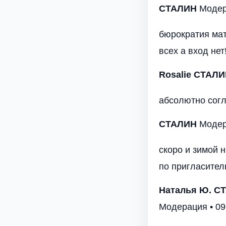
СТАЛИН
Модера
бюрократия мат
всех а вход нет
Rosalie
СТАЛИ
абсолютно согл
СТАЛИН
Модера
скоро и зимой 
по пригласите
Наталья Ю.
С
Модерация • 09