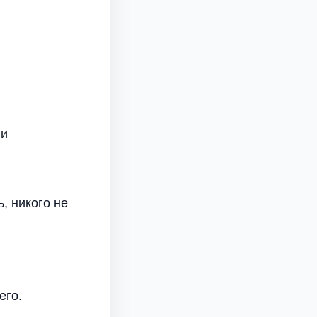
ли
, никого не
его.