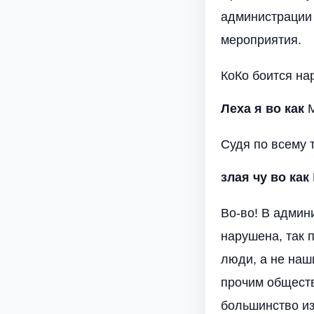
администрации 
мероприятия.
КоКо боится на
Леха я
во как
М
Судя по всему т
злая чу
во как
Во-во! В админ
нарушена, так 
люди, а не наш
прочим обществ
большинство из 