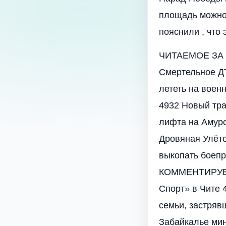
площадь можно 
пояснили , что
ЧИТАЕМОЕ ЗА
Смертельное Д
лететь на воен
4932 Новый тра
лифта на Амурс
Дровяная Улёт
выкопать боепр
КОММЕНТИРУЕМ
Спорт» в Чите 
семьи, застряв
Забайкалье мин