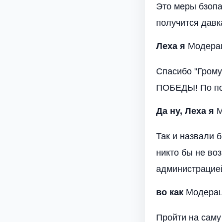
Это меры бзопа
получится давк
Леха я
Модераци
Спасибо "Грому
ПОБЕДЫ! По по
Да ну,
Леха я
М
Так и назвали 
никто бы не воз
администрацией
во как
Модераци
Пройти на саму