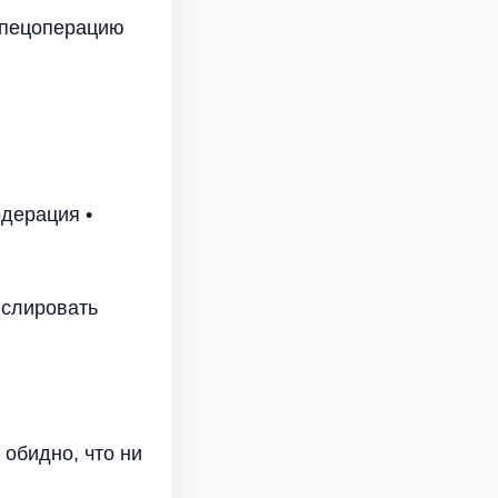
спецоперацию
дерация •
нслировать
 обидно, что ни