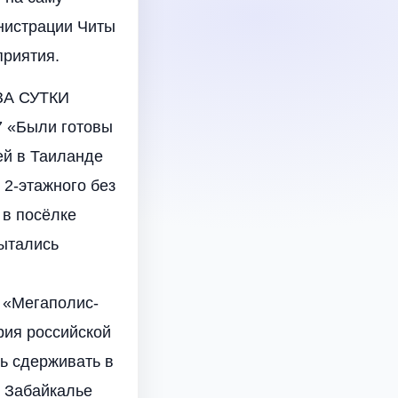
нистрации Читы
приятия.
А СУТКИ
7 «Были готовы
ей в Таиланде
 2-этажного без
 в посёлке
ытались
«Мегаполис-
рия российской
ь сдерживать в
в Забайкалье