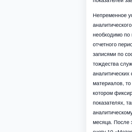
показателей за
Непременное ус
аналитического
необходимо по 
отчетного пери
записями по со
тождества служ
аналитических 
материалов, то
котором фиксир
показателях, т
аналитическому
месяца. После 
счету 10 «Мате