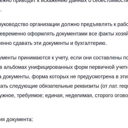
ежно приводит к искажению данных о себестоимости
.
 руководство организации должно предъявлять к раб
оевременно оформлять документами все факты хозя
енно сдавать эти документы и бухгалтерию.
менты принимаются к учету, если они составлены п
в альбомах унифицированных форм первичной учет
а документы, форма которых не предусмотрена в эти
ть следующие обязательные реквизиты (от лат. req
ужное, требуемое; единая, неделимая, сторого огов
ия документа;