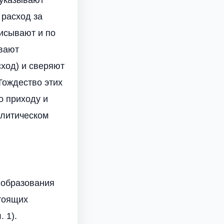
 расход за
писывают и по
ывают
сход) и сверяют
Тождество этих
о приходу и
алитическом
 образования
тоящих
 1).