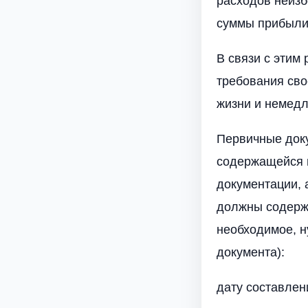
расходов неизб
суммы прибыли
В связи с этим
требования св
жизни и немедл
Первичные доку
содержащейся 
документации, 
должны содержа
необходимое, н
документа):
дату составлен