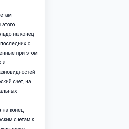
четам
 этого
льдо на конец
 последних с
ленные при этом
х и
разновидностей
ский счет, на
ральных
а на конец
ским счетам к
 указывают