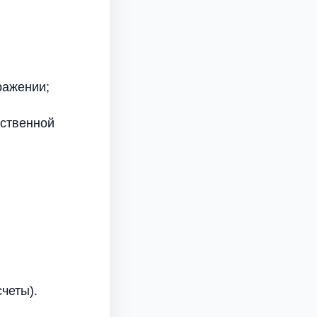
ражении;
йственной
четы).