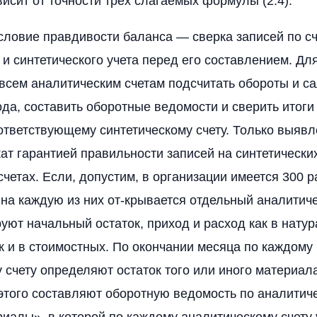
висит от точности трех слагаемых формулы (2.4).
ловие правдивости баланса — сверка записей по с
 и синтетического учета перед его составлением. Для
всем аналитическим счетам подсчитать обороты и са
ода, составить оборотные ведомости и сверить итоги
ответствующему синтетическому счету. Только выяв
ат гарантией правильности записей на синтетически
счетах. Если, допустим, в организации имеется 300 
 на каждую из них от-крывается отдельный аналитиче
уют начальный остаток, приход и расход как в нату
ак и в стоимостных. По окончании месяца по каждому
 счету определяют остаток того или иного материал
этого составляют оборотную ведомость по аналитиче
риалы», в которой по каждому аналитическому счету