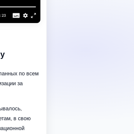
су
ланных по всем
изации за
ывалось,
етам, в свою
мационной