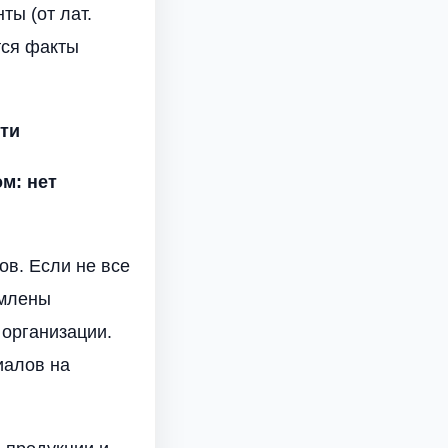
ты (от лат.
тся факты
сти
м: нет
ов. Если не все
рмлены
 организации.
иалов на