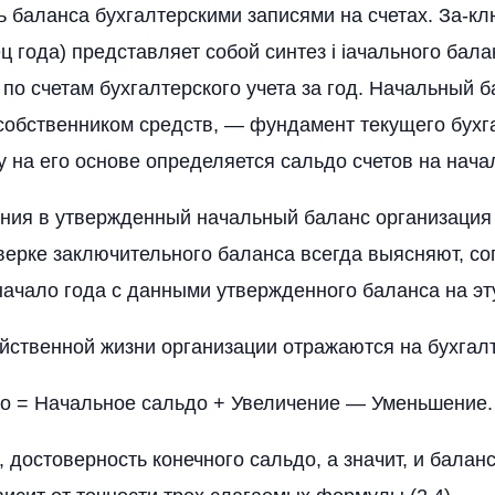
 баланса бухгалтерскими записями на счетах. За-к
ц года) представляет собой синтез і іачального бала
 по счетам бухгалтерского учета за год. Начальный б
обственником средств, — фундамент текущего бухг
у на его основе определяется сальдо счетов на нача
ния в утвержденный начальный баланс организация
верке заключительного баланса всегда выясняют, со
начало года с данными утвержденного баланса на эту
йственной жизни организации отражаются на бухгалт
о = Начальное сальдо + Увеличение — Уменьшение. 
 достоверность конечного сальдо, а значит, и балан