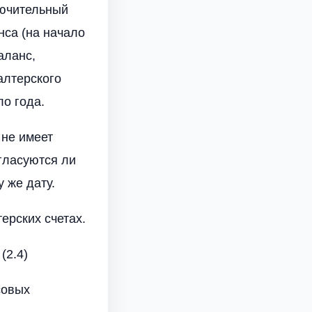
лючительный
нса (на начало
аланс,
алтерского
ло года.
 не имеет
гласуются ли
 же дату.
ерских счетах.
(2.4)
совых