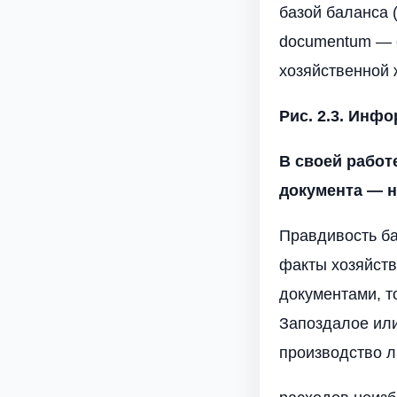
базой баланса (
documentum — с
хозяйственной 
Рис. 2.3. Инф
В своей работ
документа — н
Правдивость ба
факты хозяйст
документами, т
Запоздалое ил
производство л