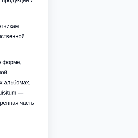
 продукции и
отникам
йственной
о форме,
ной
х альбомах,
uisitum —
оренная часть