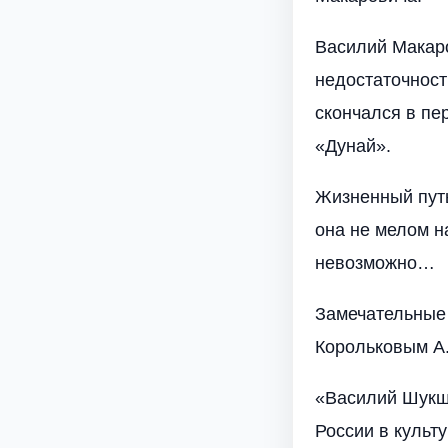
Василий Макаро
недостаточност
скончался в пе
«Дунай».
Жизненный путь
она не мелом н
невозможно…
Замечательные
Корольковым А. 
«Василий Шукш
России в культ