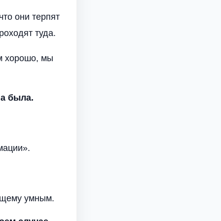
что они терпят
роходят туда.
ам хорошо, мы
на была.
мации».
ящему умным.