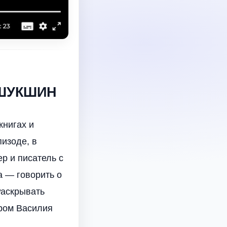
 ШУКШИН
книгах и
пизоде, в
р и писатель с
а — говорить о
Раскрывать
ром Василия