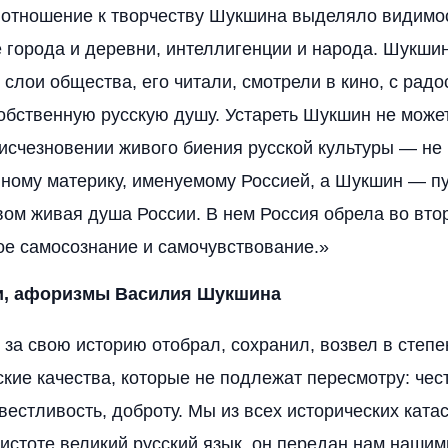
 отношение к творчеству Шукшина выделяло видимо
 города и деревни, интеллигенции и народа. Шукши
 слои общества, его читали, смотрели в кино, с рад
бственную русскую душу. Устареть Шукшин не может
исчезновении живого биения русской культуры — не 
вному материку, именуемому Россией, а Шукшин — 
вом живая душа России. В нем Россия обрела во вто
ое самосознание и самочувствование.»
и, афоризмы Василия Шукшина
 за свою историю отобрал, сохранил, возвел в степ
ские качества, которые не подлежат пересмотру: чес
вестливость, доброту. Мы из всех исторических кат
чистоте великий русский язык, он передан нам наши