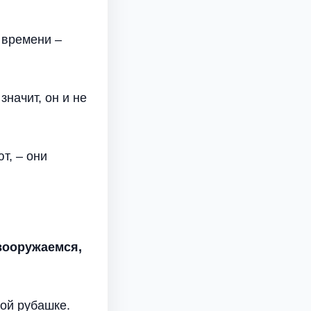
 времени –
начит, он и не
т, – они
 вооружаемся,
ой рубашке.