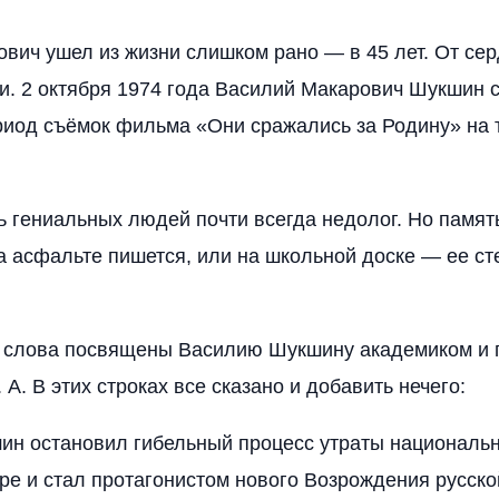
вич ушел из жизни слишком рано — в 45 лет. От се
и. 2 октября 1974 года Василий Макарович Шукшин 
риод съёмок фильма «Они сражались за Родину» на
 гениальных людей почти всегда недолог. Но памят
а асфальте пишется, или на школьной доске — ее ст
 слова посвящены Василию Шукшину академиком и
А. В этих строках все сказано и добавить нечего:
ин остановил гибельный процесс утраты национальн
уре и стал протагонистом нового Возрождения русско