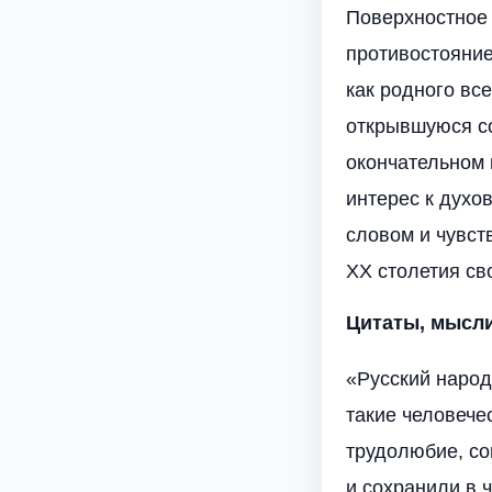
Поверхностное
противостояние
как родного все
открывшуюся со
окончательном 
интерес к духо
словом и чувст
XX столетия св
Цитаты, мысл
«Русский народ
такие человече
трудолюбие, со
и сохранили в 