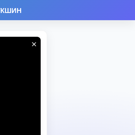
УКШИН