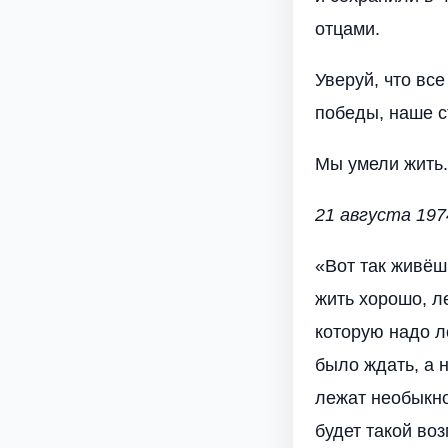
отцами.
Уверуй, что вс
победы, наше с
Мы умели жить.
21 августа 197
«Вот так живёш
жить хорошо, л
которую надо л
было ждать, а н
лежат необыкно
будет такой во