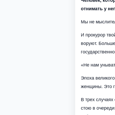
Человек, кото
отнимать у нег
Мы не мыслител
И прокурор твой
воруют. Больше 
государственно
«Не нам уныват
Эпоха великого
женщины. Это гр
В трех случаях
стою в очереди.