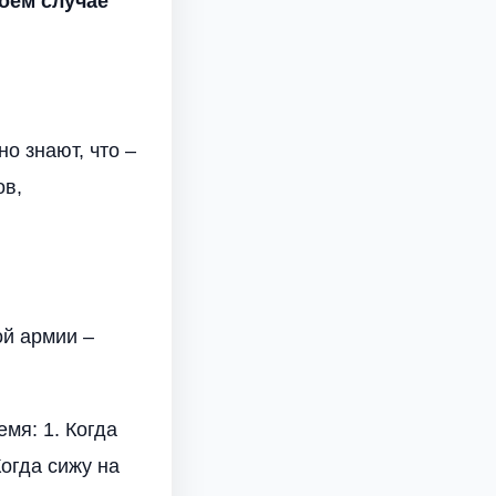
коем случае
но знают, что –
ов,
ой армии –
мя: 1. Когда
Когда сижу на