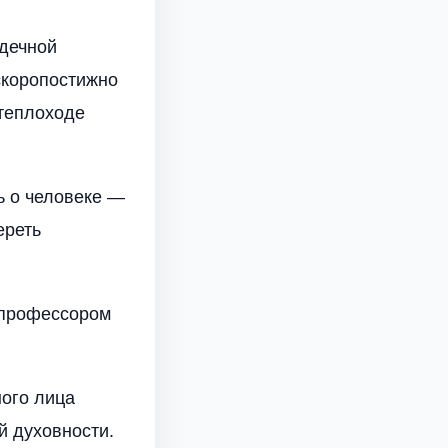
рдечной
скоропостижно
 теплоходе
ь о человеке —
ереть
 профессором
ого лица
й духовности.