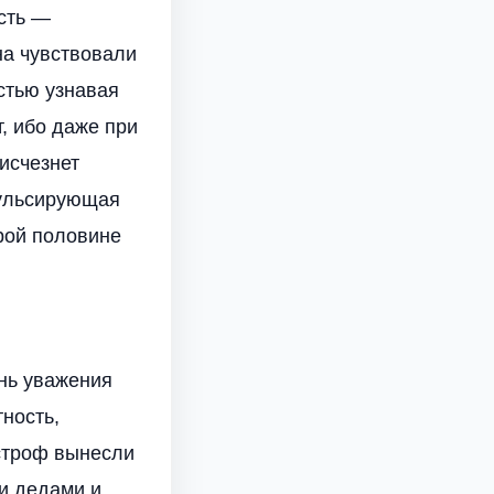
сть —
на чувствовали
остью узнавая
, ибо даже при
исчезнет
пульсирующая
рой половине
ень уважения
тность,
астроф вынесли
ми дедами и