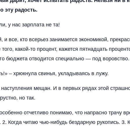
рый дарит, хочет испытать радость. Нельзя ни в 
о эту радость.
и, у нас зарплата не та!
, и все, кто всерьез занимается экономикой, прекрас
того, какой-то процент, кажется пятнадцать процент
го бюджета отводится специально — под воровство.
ь!» – хрюкнула свинья, укладываясь в лужу.
 наступления мещан. И в первых рядах этой страшн
устно, но так.
 особенно отчетливо понимаю, что напрасно трачу вре
 2. Когда читаю чью-нибудь бездарную рукопись. 3. 