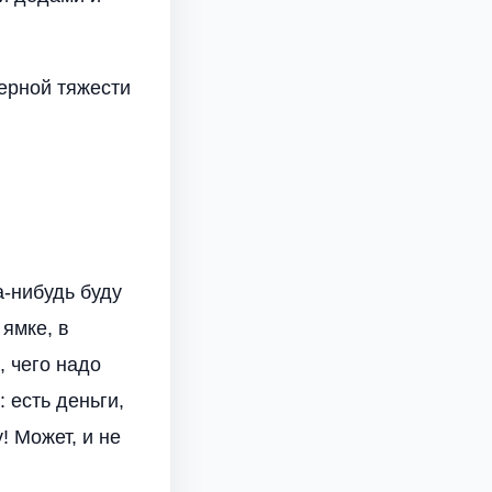
верной тяжести
а-нибудь буду
 ямке, в
, чего надо
 есть деньги,
 Может, и не