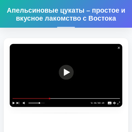
Апельсиновые цукаты – простое и
вкусное лакомство с Востока