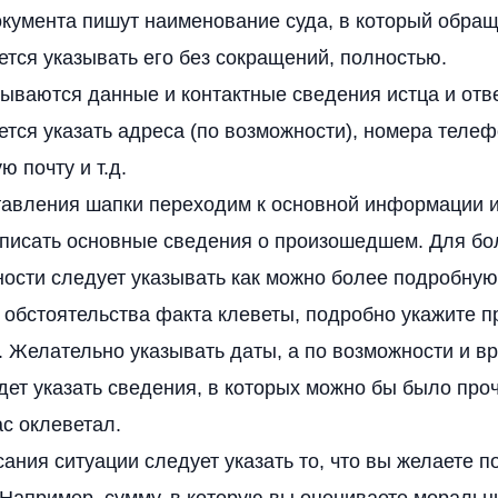
кумента пишут наименование суда, в который обращ
тся указывать его без сокращений, полностью.
ываются данные и контактные сведения истца и отве
тся указать адреса (по возможности), номера телеф
ю почту и т.д.
тавления шапки переходим к основной информации и
аписать основные сведения о произошедшем. Для б
ности следует указывать как можно более подробну
 обстоятельства факта клеветы, подробно укажите 
 Желательно указывать даты, а по возможности и вр
ет указать сведения, в которых можно бы было про
ас оклеветал.
ания ситуации следует указать то, что вы желаете п
 Например, сумму, в которую вы оцениваете мораль