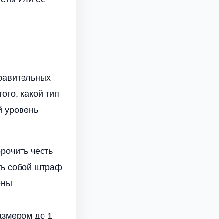
правительных
ого, какой тип
й уровень
рочить честь
ть собой штраф
ены
азмером до 1