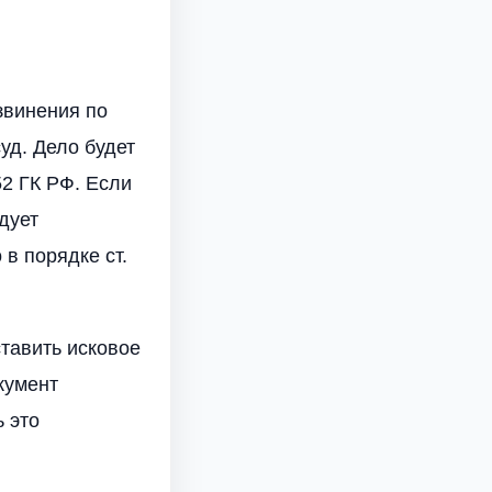
звинения по
уд. Дело будет
52 ГК РФ. Если
дует
в порядке ст.
ставить исковое
кумент
 это