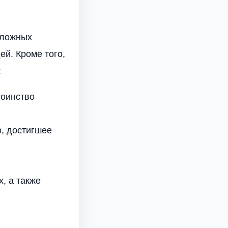
 ложных
й. Кроме того,
:
тоинство
о, достигшее
, а также