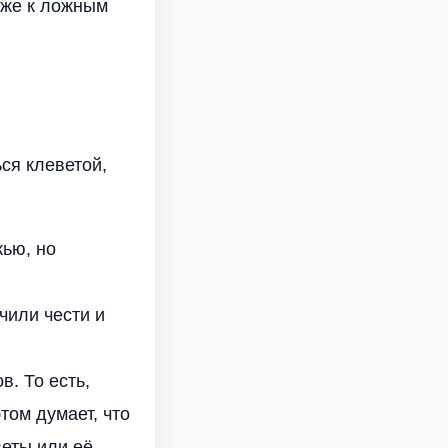
иже к ложным
ся клеветой,
жью, но
чили чести и
. То есть,
том думает, что
веты или её