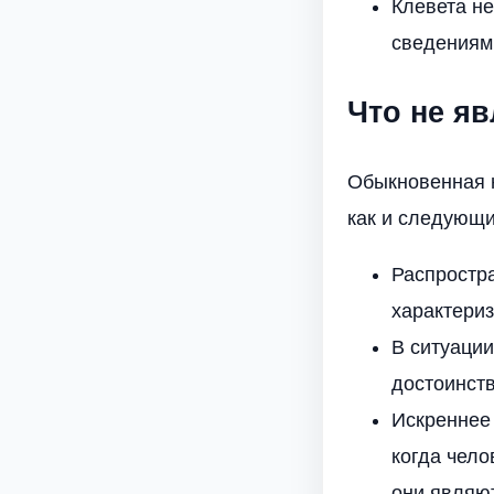
Клевета н
сведениям
Что не я
Обыкновенная н
как и следующи
Распростр
характериз
В ситуации
достоинств
Искреннее 
когда чело
они являют