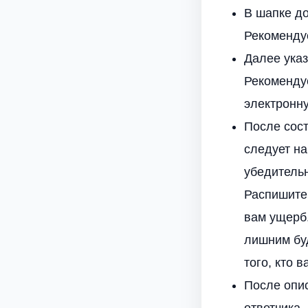
В шапке до
Рекомендуе
Далее указ
Рекомендуе
электронну
После сос
следует н
убедитель
Распишите
вам ущерб.
лишним буд
того, кто в
После опис
ответчика.