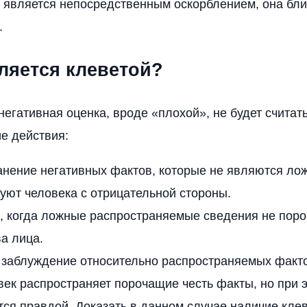
е является непосредственным оскорблением, она бл
.
вляется клеветой?
егативная оценка, вроде «плохой», не будет считать
е действия:
анение негативных фактов, которые не являются ло
уют человека с отрицательной стороны.
, когда ложные распространяемые сведения не поро
а лица.
заблуждение относительно распространяемых фактов
век распространяет порочащие честь факты, но при э
ся правдой. Доказать в данном случае наличие кле