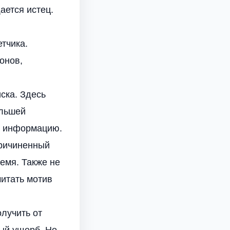
ается истец.
тчика.
онов,
ска. Здесь
ольшей
ю информацию.
причиненный
емя. Также не
читать мотив
олучить от
ный ущерб. Но