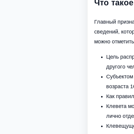
Что такое
Главный призна
сведений, кото
можно отметить
Цель распр
другого че
Субъектом 
возраста 1
Как правил
Клевета мо
лично отде
Клевещущее