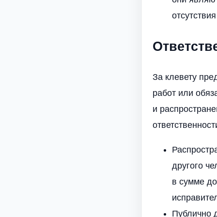
отсутствия
Ответстве
За клевету пре
работ или обяза
и распростране
ответственност
Распростр
другого че
в сумме до
исправите
Публично 