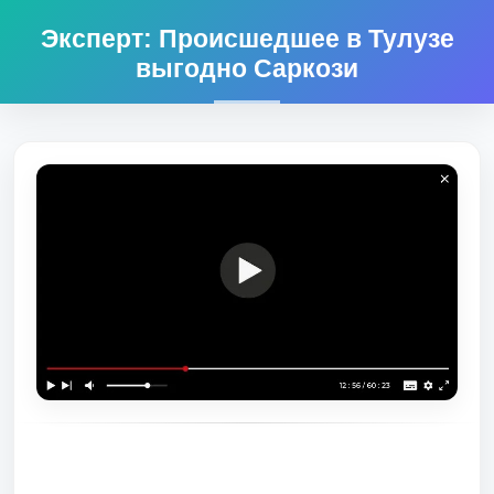
Эксперт: Происшедшее в Тулузе
выгодно Саркози