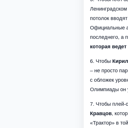
Ленинградском 
потолок вводят 
Официальные а
последнего, а 
которая ведет
6. Чтобы
Кирил
– не просто пар
с обложек уров
Олимпиады он у
7. Чтобы плей-
Кравцов
, кото
«Трактор» в то