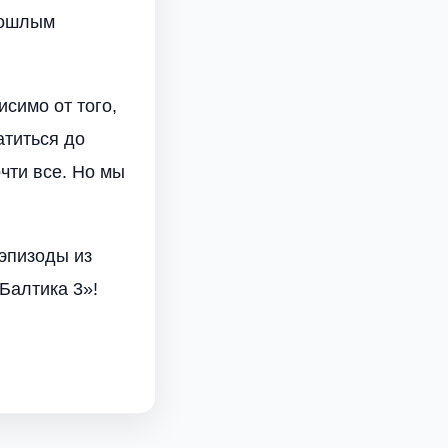
рошлым
исимо от того,
атиться до
чти все. Но мы
эпизоды из
Балтика 3»!