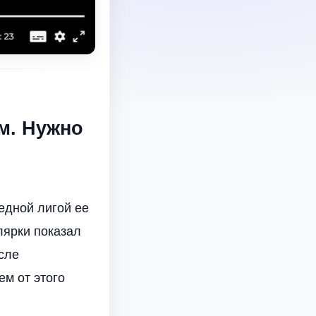
м. Нужно
бедной лигой ее
лярки показал
сле
ем от этого