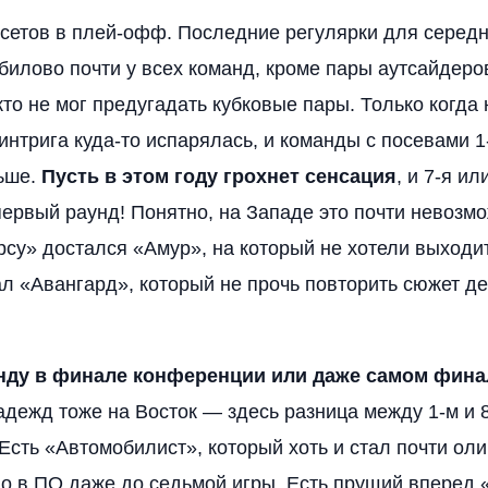
псетов в плей-офф. Последние регулярки для серед
илово почти у всех команд, кроме пары аутсайдеро
кто не мог предугадать кубковые пары. Только когда
интрига куда-то испарялась, и команды с посевами 1
ьше.
Пусть в этом году грохнет сенсация
, и 7-я и
первый раунд! Понятно, на Западе это почти невозмо
рсу» достался «Амур», на который не хотели выходи
ал «Авангард», который не прочь повторить сюжет д
нду в финале конференции или даже самом фина
дежд тоже на Восток — здесь разница между 1-м и 
 Есть «Автомобилист», который хоть и стал почти ол
о в ПО даже до седьмой игры. Есть прущий вперед