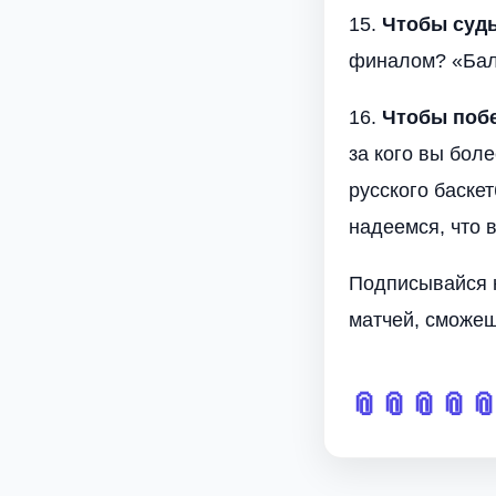
15.
Чтобы суд
финалом? «Бале
16.
Чтобы побе
за кого вы бол
русского баске
надеемся, что в
Подписывайся
матчей, сможеш
📎
📎
📎
📎
