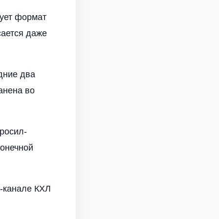
вует формат
сается даже
едние два
анена во
росил-
конечной
e-канале КХЛ