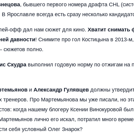
знецова
, бывшего первого номера драфта CHL (сист
. В Ярославле всегда есть сразу несколько кандидат
плей-офф дал нам сюжет для кино.
Хватит снимать
ней давности
! Снимите про гол Костицына в 2013-м,
 – сюжетов полно.
ис Скудра
выполнил годовую норму по отжигам на п
ртемьянов
и
Александр Гулявцев
должны утвердит
х тренеров. Про Мартемьянова мы уже писали, но эт
стов: когда нашему блогеру Ксении Винокуровой был
Мартемьянов лично его искал, потратил много време
ести себя условный Олег Знарок?