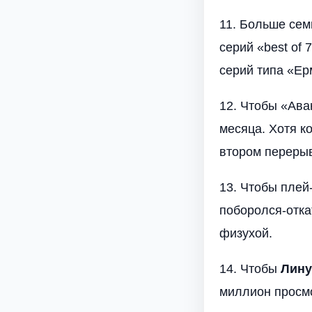
11. Больше сем
серий «best of 
серий типа «Ер
12. Чтобы «Ава
месяца. Хотя к
втором перерыв
13. Чтобы плей
поборолся-отка
физухой.
14. Чтобы
Лину
миллион просм