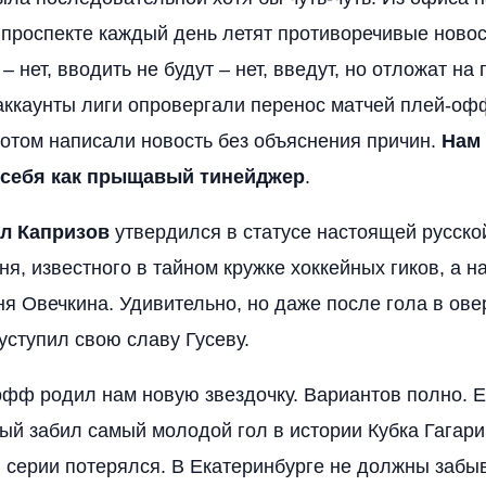
проспекте каждый день летят противоречивые новост
– нет, вводить не будут – нет, введут, но отложат на 
ккаунты лиги опровергали перенос матчей плей-оф
потом написали новость без объяснения причин.
Нам 
 себя как прыщавый тинейджер
.
л Капризов
утвердился в статусе настоящей русско
ня, известного в тайном кружке хоккейных гиков, а 
ня Овечкина. Удивительно, но даже после гола в ов
ступил свою славу Гусеву.
офф родил нам новую звездочку. Вариантов полно. 
рый забил самый молодой гол в истории Кубка Гагари
й серии потерялся. В Екатеринбурге не должны забы