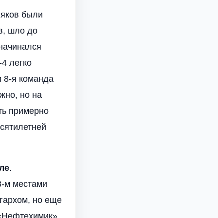
няков были
в, шло до
 начинался
-4 легко
ли 8-я команда
жно, но на
ть примерно
есятилетней
ле
.
8-м местами
игархом, но еще
 «Нефтехимик»,