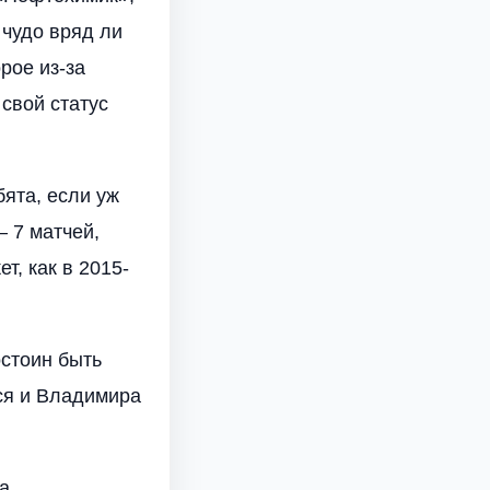
 чудо вряд ли
рое из-за
свой статус
бята, если уж
 7 матчей,
, как в 2015-
остоин быть
ся и Владимира
а