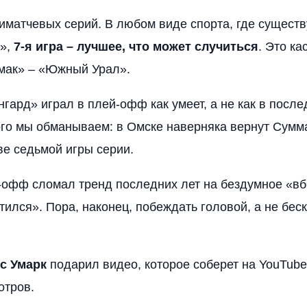
иматчевых серий. В любом виде спорта, где сущест
7»,
7-я игра – лучшее, что может случиться
. Это ка
мак» – «Южный Урал».
нгард» играл в плей-офф как умеет, а не как в посл
ого мы обманываем: в Омске наверняка вернут Сумм
е седьмой игры серии.
-офф сломал тренд последних лет на бездумное «вб
тился». Пора, наконец, побеждать головой, а не бес
с Умарк
подарил видео, которое соберет на YouTub
отров.