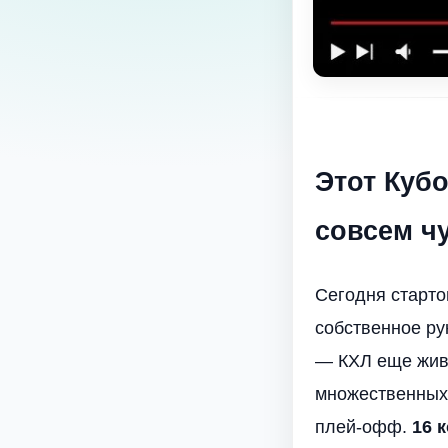
Этот Куб
совсем ч
Сегодня старто
собственное ру
— КХЛ еще жива
множественных 
плей-офф.
16 