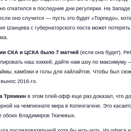
но откатился в последние дни регулярки. На Западе
если оно случится — пусть это будет «Торпедо», кото
ия Шанцева с губернаторского поста может потерять 
яка.
ии СКА и ЦСКА было 7 матчей
(если она будет). Ре
пировать наш хоккей, дайте нам шоу по максимуму —
ймы, камбэки и голы для хайлайтов. Чтобы был сюжет
 вынос 2016-го.
а Трямкин
в этом плей-офф еще раз доказал, что д
рной на чемпионате мира в Копенгагене. Это касает
е обоих Владимиров Ткачевых.
ыла последовательной хотя бы чуть-чуть. Из офиса н