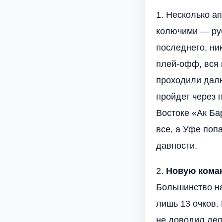
1. Несколько а
колючими — руб
последнего, ни
плей-офф, вся 
проходили дал
пройдет через 
Востоке «Ак Ба
все, а Уфе поп
давности.
2.
Новую кома
Большинство на
лишь 13 очков.
не доводил дел