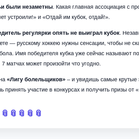
ьи были незаметны
. Какая главная ассоциация с п
т устроили!» и «Отдай им кубок, отдай!».
дитель регулярки опять не выиграл кубок
. Незав
еете — русскому хоккею нужны сенсации, чтобы не ск
тбола. Имя победителя кубка уже сейчас называют по
 7 матчах может произойти что угодно.
 на
«Лигу болельщиков»
– и увидишь самые крутые 
ь принять участие в конкурсах и получить призы от «

📎
📎
📎
📎
📎