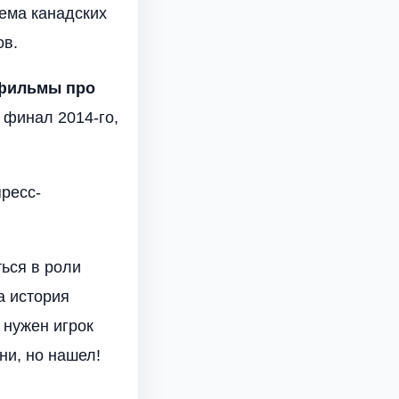
ема канадских
ов.
 фильмы про
 финал 2014-го,
ресс-
ься в роли
а история
 нужен игрок
ни, но нашел!