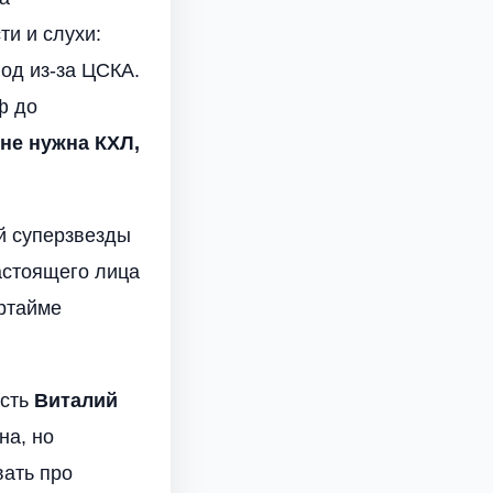
и и слухи:
год из-за ЦСКА.
ф до
не нужна КХЛ,
й суперзвезды
настоящего лица
ертайме
Есть
Виталий
на, но
вать про