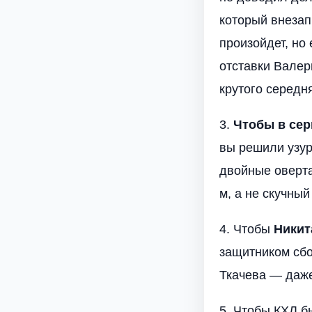
который внезап
произойдет, но 
отставки Валер
крутого середн
3.
Чтобы в сер
вы решили узур
двойные оверта
м, а не скучный
4. Чтобы
Никит
защитником сбо
Ткачева — даж
5. Чтобы КХЛ б