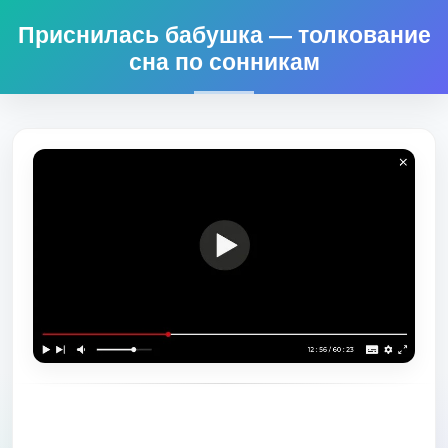
Приснилась бабушка — толкование
сна по сонникам